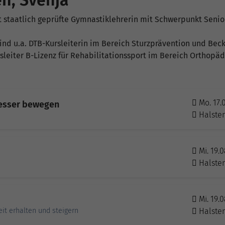
en, Svenja
st staatlich geprüfte Gymnastiklehrerin mit Schwerpunkt Seni
ind u.a. DTB-Kursleiterin im Bereich Sturzprävention und Becke
sleiter B-Lizenz für Rehabilitationssport im Bereich Orthopä
Mo. 17.
besser bewegen
Halste
Mi. 19.
Halste
Mi. 19.0
it erhalten und steigern
Halste