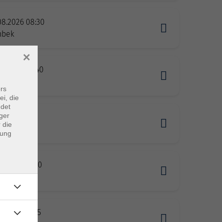
08.2026 08:30
nbek
×
08.2026 10:40
nbek
rs
ei, die
ndet
ger
8.2026 13:15
 die
rg
dung
08.2026 18:00
rg
8.2026 18:45