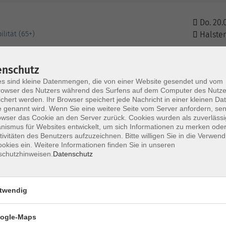
Do. 20.
lität (65+)
Halste
enschutz
Do. 20.
s sind kleine Datenmengen, die von einer Website gesendet und vom
schwerden
Halste
owser des Nutzers während des Surfens auf dem Computer des Nutze
chert werden. Ihr Browser speichert jede Nachricht in einer kleinen Dat
 genannt wird. Wenn Sie eine weitere Seite vom Server anfordern, se
owser das Cookie an den Server zurück. Cookies wurden als zuverlässi
Fr. 21.0
ismus für Websites entwickelt, um sich Informationen zu merken oder
Hambu
tivitäten des Benutzers aufzuzeichnen. Bitte willigen Sie in die Verwen
okies ein. Weitere Informationen finden Sie in unseren
schutzhinweisen.
Datenschutz
Mi. 26.
Hambu
twendig
Mi. 26.0
ogle-Maps