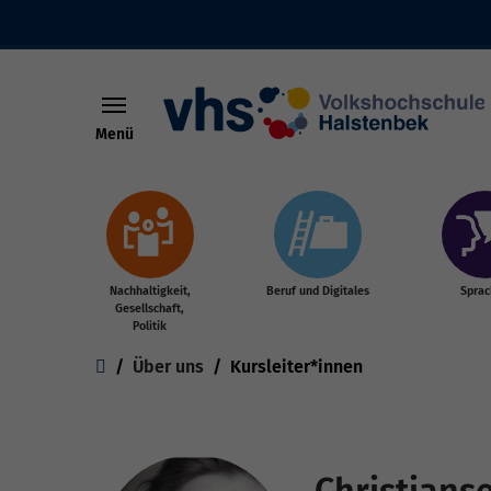
Menü
Skip to main content
Nachhaltigkeit,
Beruf und Digitales
Spra
Gesellschaft,
Politik
You are here:
Über uns
Kursleiter*innen