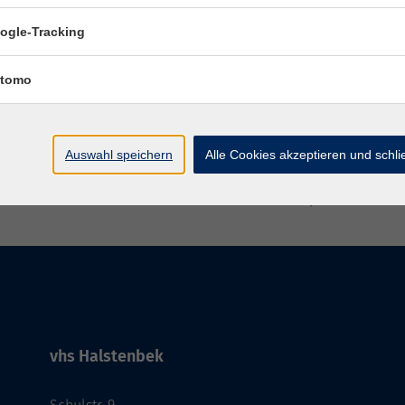
Hambu
ogle-Tracking
tomo
Auswahl speichern
Alle Cookies akzeptieren und schl
AGB
Impressum
Wid
vhs Halstenbek