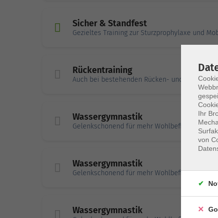
Sicher & Standfest
Gezieltes Training zur Sturzprophylaxe und Mobi
Dat
Rückentraining
Cookie
Auch bei bestehenden Rücken- und Gelenkbe
Webbr
gespei
Cookie
Ihr Br
Wassergymnastik
Mechan
Gelenkschonend für mehr Wohlbefinden
Surfak
von Co
Daten
Wassergymnastik
Gelenkschonend für mehr Wohlbefinden
No
Wassergymnastik
Go