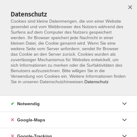
×
Datenschutz
Cookies sind kleine Datenmengen, die von einer Website
gesendet und vom Webbrowser des Nutzers während des
Surfens auf dem Computer des Nutzers gespeichert
werden. Ihr Browser speichert jede Nachricht in einer
Skip to main content
kleinen Datei, die Cookie genannt wird. Wenn Sie eine
weitere Seite vom Server anfordern, sendet Ihr Browser
das Cookie an den Server zurück. Cookies wurden als
zuverlässiger Mechanismus für Websites entwickelt, um
sich Informationen zu merken oder die Surfaktivitäten des
Beruf und Digitales
Benutzers aufzuzeichnen. Bitte willigen Sie in die
Verwendung von Cookies ein. Weitere Informationen finden
Sie in unseren Datenschutzhinweisen.
Datenschutz
Notwendig
69 Kurse
Google-Maps
Kurse nach Themen
Xpert-Business LernNetz
12
Google-Tracking