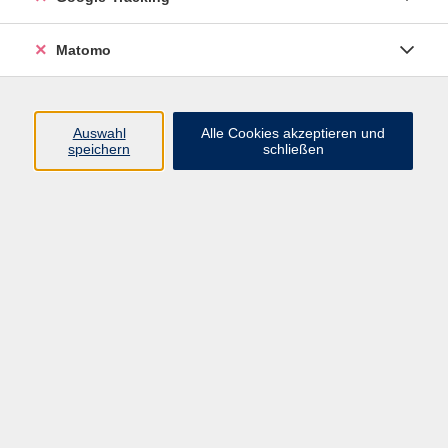
Kursplanung & Öffentlichkeitsarbeit
04101 4912877
Matomo
kinne@vhs-halstenbek.de
Auswahl
Alle Cookies akzeptieren und
Ergebnisse filtern
speichern
schließen
Was tun bei Pflegebedürftigkeit?
Mo. 31.08.2026 17:00
Halstenbek
Vererben, aber richtig! Das Testament
Do. 03.09.2026 18:30
Halstenbek