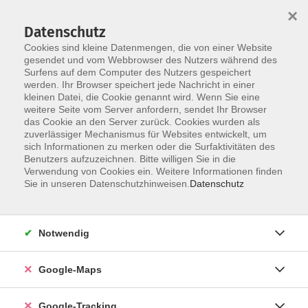
×
Datenschutz
Cookies sind kleine Datenmengen, die von einer Website
gesendet und vom Webbrowser des Nutzers während des
Surfens auf dem Computer des Nutzers gespeichert
werden. Ihr Browser speichert jede Nachricht in einer
Skip to main content
kleinen Datei, die Cookie genannt wird. Wenn Sie eine
weitere Seite vom Server anfordern, sendet Ihr Browser
das Cookie an den Server zurück. Cookies wurden als
zuverlässiger Mechanismus für Websites entwickelt, um
Verbraucher*innen und
sich Informationen zu merken oder die Surfaktivitäten des
Benutzers aufzuzeichnen. Bitte willigen Sie in die
Rechtsfragen
Verwendung von Cookies ein. Weitere Informationen finden
Sie in unseren Datenschutzhinweisen.
Datenschutz
Notwendig
27 Kurse
Google-Maps
zurück zu Nachhaltigkeit, Gesellschaft, Politik
Katrin Kinne
Google-Tracking