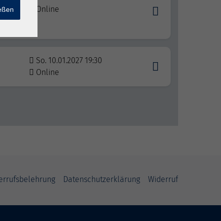
s
Online
ießen
So. 10.01.2027 19:30
Online
errufsbelehrung
Datenschutzerklärung
Widerruf