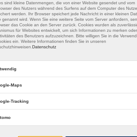
s sind kleine Datenmengen, die von einer Website gesendet und vom
Franz Kafka und Prag
owser des Nutzers während des Surfens auf dem Computer des Nutze
vhs.wissen live
chert werden. Ihr Browser speichert jede Nachricht in einer kleinen Dat
 genannt wird. Wenn Sie eine weitere Seite vom Server anfordern, se
owser das Cookie an den Server zurück. Cookies wurden als zuverlässi
ismus für Websites entwickelt, um sich Informationen zu merken oder
Konrad Adenauer. Kanzler nach der
tivitäten des Benutzers aufzuzeichnen. Bitte willigen Sie in die Verwen
Katastrophe
okies ein. Weitere Informationen finden Sie in unseren
vhs.wissen live
schutzhinweisen.
Datenschutz
Die Bauern waren nicht überrascht.
twendig
Pandemische Geschichte auf dem Lande: Das Beispie
Schweinepest
ogle-Maps
Gottes Zeit: Jüdische, christliche und pag
ogle-Tracking
Zeitvorstellungen und Zeiterfahrungen in 
Antike
vhs.wissen live
tomo
Rubens oder Rembrandt? Werke der