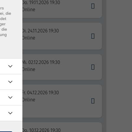
Do. 19.11.2026 19:30
rs
Online
ei, die
ndet
ger
 die
Di. 24.11.2026 19:30
dung
Online
Mi. 02.12.2026 19:30
l
Online
ane
Fr. 04.12.2026 19:30
der
Online
Do. 10.12.2026 19:30