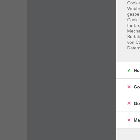
Cookie
Webbr
gespei
Cookie
Ihr Br
Mechan
Surfak
von Co
Daten
No
Go
Go
Ma