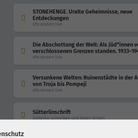
STONEHENGE. Uralte Geheimnisse, neue
Entdeckungen
vhs.wissen live
Die Abschottung der Welt: Als Jüd*innen v
verschlossenen Grenzen standen. 1933–19
vhs.wissen live
Versunkene Welten: Ruinenstädte in der A
von Troja bis Pompeji
vhs.wissen live
Sütterlinschrift
Sütterlin schreiben und lesen lernen
enschutz