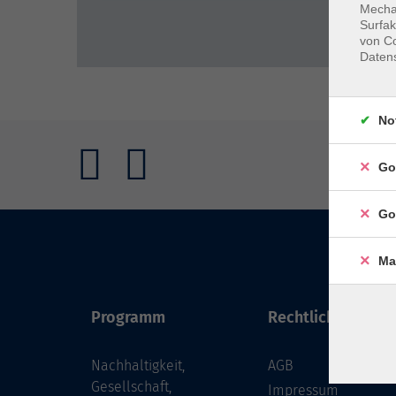
Mechan
Surfak
von Co
Daten
No
Go
Go
Ma
Programm
Rechtliches
Nachhaltigkeit,
AGB
Gesellschaft,
Impressum