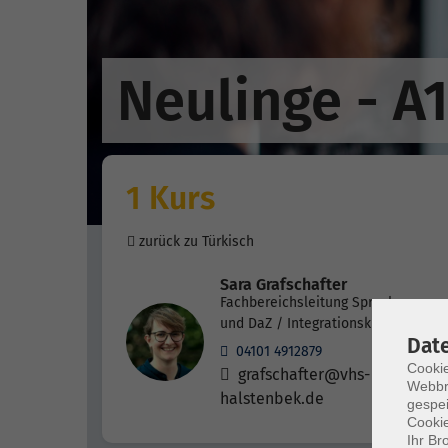
Neulinge - A
1 Kurs
zurück zu Türkisch
Sara Grafschafter
Fachbereichsleitung Sprachen
und DaZ / Integrationskurse
Dat
04101 4912879
Cookie
grafschafter@vhs-
Webbr
halstenbek.de
gespei
Cookie
Ihr Br