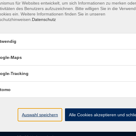
ismus für Websites entwickelt, um sich Informationen zu merken oder
tivitäten des Benutzers aufzuzeichnen. Bitte willigen Sie in die Verwen
okies ein. Weitere Informationen finden Sie in unseren
schutzhinweisen.
Datenschutz
twendig
AGB
Impressum
Wid
ogle-Maps
ogle-Tracking
tomo
vhs Halstenbek
Auswahl speichern
Alle Cookies akzeptieren und schl
Schulstr. 9