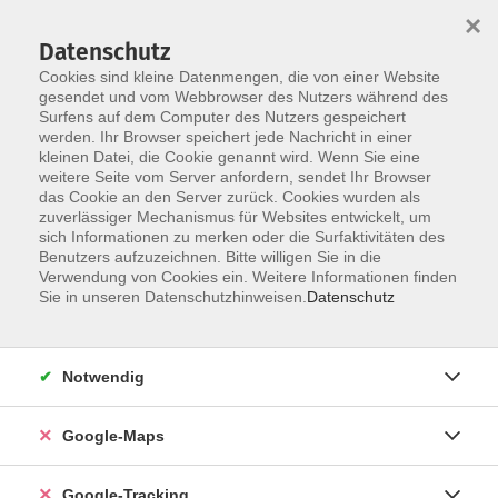
×
Datenschutz
Cookies sind kleine Datenmengen, die von einer Website
gesendet und vom Webbrowser des Nutzers während des
Surfens auf dem Computer des Nutzers gespeichert
werden. Ihr Browser speichert jede Nachricht in einer
Skip to main content
kleinen Datei, die Cookie genannt wird. Wenn Sie eine
weitere Seite vom Server anfordern, sendet Ihr Browser
das Cookie an den Server zurück. Cookies wurden als
zuverlässiger Mechanismus für Websites entwickelt, um
sich Informationen zu merken oder die Surfaktivitäten des
Neulinge - A1
Benutzers aufzuzeichnen. Bitte willigen Sie in die
Verwendung von Cookies ein. Weitere Informationen finden
Sie in unseren Datenschutzhinweisen.
Datenschutz
Notwendig
2 Kurse
Google-Maps
zurück zu Spanisch
Sara Grafschafter
Google-Tracking