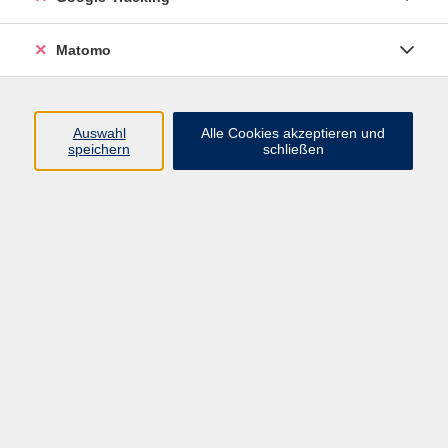
Fachbereichsleitung Sprachen und
DaZ / Integrationskurse
Matomo
04101 4912879
grafschafter@vhs-
halstenbek.de
Auswahl
Alle Cookies akzeptieren und
speichern
schließen
Ergebnisse filtern
Spanisch A1.4
Mo. 31.08.2026 15:30
Online
Spanisch A1.2