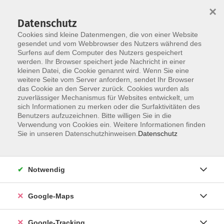
×
Datenschutz
Cookies sind kleine Datenmengen, die von einer Website
gesendet und vom Webbrowser des Nutzers während des
Surfens auf dem Computer des Nutzers gespeichert
werden. Ihr Browser speichert jede Nachricht in einer
Skip to main content
kleinen Datei, die Cookie genannt wird. Wenn Sie eine
weitere Seite vom Server anfordern, sendet Ihr Browser
das Cookie an den Server zurück. Cookies wurden als
zuverlässiger Mechanismus für Websites entwickelt, um
sich Informationen zu merken oder die Surfaktivitäten des
Italienisch
Benutzers aufzuzeichnen. Bitte willigen Sie in die
Verwendung von Cookies ein. Weitere Informationen finden
Sie in unseren Datenschutzhinweisen.
Datenschutz
Notwendig
3 Kurse
Google-Maps
zurück zu Sprachen und Verständigung
Kurse nach Themen
Google-Tracking