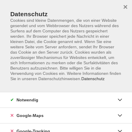
×
Datenschutz
Cookies sind kleine Datenmengen, die von einer Website
gesendet und vom Webbrowser des Nutzers während des
Surfens auf dem Computer des Nutzers gespeichert
werden. Ihr Browser speichert jede Nachricht in einer
Skip to main content
kleinen Datei, die Cookie genannt wird. Wenn Sie eine
weitere Seite vom Server anfordern, sendet Ihr Browser
das Cookie an den Server zurück. Cookies wurden als
Sie sind hier:
Junge vhs
Bewegung und Entspannung
zuverlässiger Mechanismus für Websites entwickelt, um
sich Informationen zu merken oder die Surfaktivitäten des
Benutzers aufzuzeichnen. Bitte willigen Sie in die
Verwendung von Cookies ein. Weitere Informationen finden
Yoga für Kinder 4–6 Jährige
Sie in unseren Datenschutzhinweisen.
Datenschutz
Spielerisch in Balance kommen
Yoga für Kinder stärkt die kindliche Persönlichkeit,
Notwendig
fördert die Entwicklung des Körpergefühls und
unterstützt Selbstbewusstsein sowie Selbstvertrauen.
Durch den Wechsel von Bewegung und Ruhe erleben
Google-Maps
die Kinder Ausgleich und Entspannung. Die Übungen
werden durch fantasievolle Geschichten begleitet und
Google-Tracking