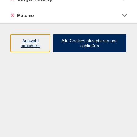
machen Yoga zu einem spielerischen Erlebnis.
Bitte bringen Sie bequeme Kleidung und Socken mit.
Matomo
Material
bequeme Kleidung, gefüllte Trinkflasche, Socken
Auswahl
Alle Cookies akzeptieren und
speichern
schließen
91,00 €
Gebühr
In den Warenkorb
Kursnummer:
262-6054
Start
Ende
Di. 01.09.2026
Di. 15.12.2026
15:00 Uhr
15:45 Uhr