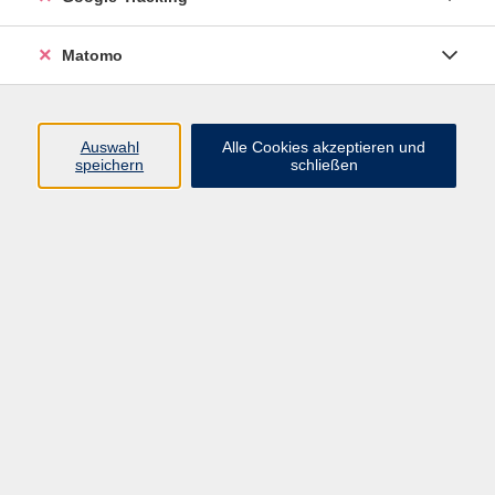
Fachbereichsleitung Sprachen und
DaZ / Integrationskurse
Matomo
04101 4912879
grafschafter@vhs-
halstenbek.de
Auswahl
Alle Cookies akzeptieren und
speichern
schließen
Ergebnisse filtern
Brasilien erleben - Sprache, Kultur und
Alltag
Mo. 05.10.2026 18:00
Halstenbek