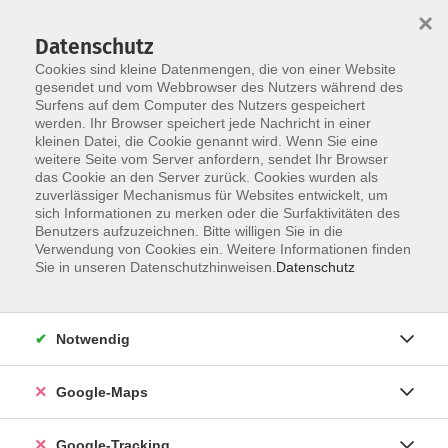
×
Datenschutz
Cookies sind kleine Datenmengen, die von einer Website
gesendet und vom Webbrowser des Nutzers während des
Surfens auf dem Computer des Nutzers gespeichert
werden. Ihr Browser speichert jede Nachricht in einer
Skip to main content
kleinen Datei, die Cookie genannt wird. Wenn Sie eine
weitere Seite vom Server anfordern, sendet Ihr Browser
das Cookie an den Server zurück. Cookies wurden als
zuverlässiger Mechanismus für Websites entwickelt, um
sich Informationen zu merken oder die Surfaktivitäten des
Neulinge - A1
Benutzers aufzuzeichnen. Bitte willigen Sie in die
Verwendung von Cookies ein. Weitere Informationen finden
Sie in unseren Datenschutzhinweisen.
Datenschutz
Notwendig
1 Kurs
Google-Maps
zurück zu Portugiesisch
Sara Grafschafter
Google-Tracking