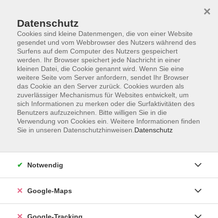
×
Datenschutz
Cookies sind kleine Datenmengen, die von einer Website
gesendet und vom Webbrowser des Nutzers während des
Surfens auf dem Computer des Nutzers gespeichert
werden. Ihr Browser speichert jede Nachricht in einer
Skip to main content
kleinen Datei, die Cookie genannt wird. Wenn Sie eine
weitere Seite vom Server anfordern, sendet Ihr Browser
das Cookie an den Server zurück. Cookies wurden als
Sie sind hier:
Nachhaltigkeit, Gesellschaft, Politik
zuverlässiger Mechanismus für Websites entwickelt, um
sich Informationen zu merken oder die Surfaktivitäten des
vhs.wissen live
Benutzers aufzuzeichnen. Bitte willigen Sie in die
Verwendung von Cookies ein. Weitere Informationen finden
Sie in unseren Datenschutzhinweisen.
Datenschutz
Frankreich vor den Präsidentschaftswahlen
vhs.wissen live
Notwendig
Im April 2027 finden in Frankreich die
Präsidentschaftswahlen statt.
Emmanuel Macron darf laut Verfassung nicht mehr als
Google-Maps
Kandidat antreten. Was hat er in seiner Amtszeit
erreicht? An welchen Vorhaben ist er gescheitert?
Google-Tracking