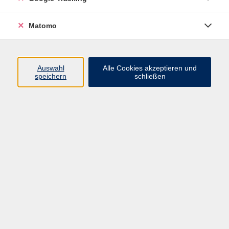
Wie blicken die Franzosen auf seine Amtszeit? Wie
hat sich in seiner Präsidentschaft das deutsch-
Matomo
französische Verhältnis entwickelt? Und was und wer
wird nach ihm kommen?
Auswahl
Alle Cookies akzeptieren und
Diese Fragen diskutieren die Journalistinnen Helene
speichern
schließen
Bubrowski und Michaela Wiegel.
Helene Bubrowski ist Chefredakteurin bei Table Media
und ab 2027 Herausgeberin der FAZ.
Michaela Wiegel ist Auslandskorrespondentin der FAZ
für Frankreich.
Die Zugangsdaten werden Ihnen nach der Anmeldung
zugeschickt.