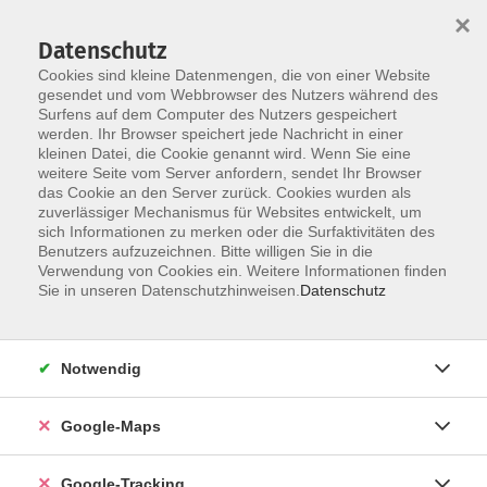
×
Datenschutz
Cookies sind kleine Datenmengen, die von einer Website
gesendet und vom Webbrowser des Nutzers während des
Surfens auf dem Computer des Nutzers gespeichert
werden. Ihr Browser speichert jede Nachricht in einer
Skip to main content
kleinen Datei, die Cookie genannt wird. Wenn Sie eine
weitere Seite vom Server anfordern, sendet Ihr Browser
das Cookie an den Server zurück. Cookies wurden als
Sie sind hier:
Nachhaltigkeit, Gesellschaft, Politik
zuverlässiger Mechanismus für Websites entwickelt, um
sich Informationen zu merken oder die Surfaktivitäten des
Verbraucher*innen und Rechtsfragen
Benutzers aufzuzeichnen. Bitte willigen Sie in die
Verwendung von Cookies ein. Weitere Informationen finden
Sie in unseren Datenschutzhinweisen.
Datenschutz
Ü25-Treff – Gemeinsam statt einsam!
Neue Freizeitgruppe in der vhs Halstenbek
Notwendig
Du bist zwischen 25 und 40 Jahre alt und
„GEMEINSAM STATT EINSAM“ spricht dich an?
Dann bist du bei uns genau richtig!
Google-Maps
Du möchtest neue Menschen kennenlernen,
Google-Tracking