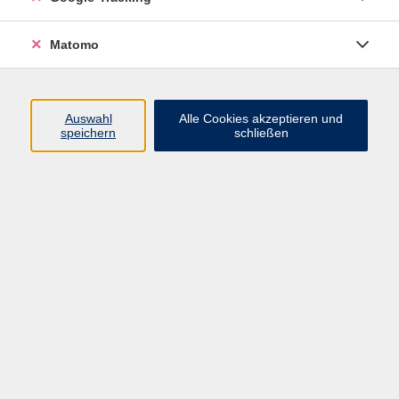
gemeinsam etwas unternehmen und deine Freizeit
nicht immer allein verbringen? Dann komm in unsere
Matomo
neue Freizeitgruppe für junge Erwachsene.
Es soll eine Gruppe zum gemeinsam Spaß haben sein
Auswahl
Alle Cookies akzeptieren und
- wir planen Ausflüge, Kino, Bowling oder einfach nur
speichern
schließen
mal treffen, um zu reden und uns auszutauschen.
Und natürlich vieles mehr, was von allen in diese
Freizeitgruppe miteingebracht wird!
Die Teilnahme an der Gruppe ist kostenlos. Kosten
entstehen nur für deine eigenen Ausgaben (z. B.
Tickets oder Verpflegung vor Ort).
Ab Freitag, dem 11.09.2026, treffen wir uns im 14-
tägigen Rhythmus jeweils von 19:00 Uhr bis 22:00 Uhr.
Bitte melde dich bis zum 04.09.2026 bei der vhs