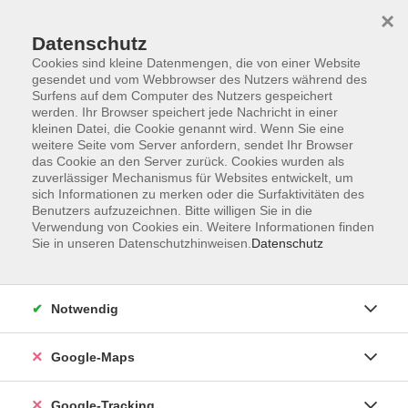
×
Datenschutz
Cookies sind kleine Datenmengen, die von einer Website
gesendet und vom Webbrowser des Nutzers während des
Surfens auf dem Computer des Nutzers gespeichert
werden. Ihr Browser speichert jede Nachricht in einer
Skip to main content
kleinen Datei, die Cookie genannt wird. Wenn Sie eine
weitere Seite vom Server anfordern, sendet Ihr Browser
das Cookie an den Server zurück. Cookies wurden als
Sie sind hier:
Nachhaltigkeit, Gesellschaft, Politik
zuverlässiger Mechanismus für Websites entwickelt, um
sich Informationen zu merken oder die Surfaktivitäten des
Natur und Wissenschaft
Benutzers aufzuzeichnen. Bitte willigen Sie in die
Verwendung von Cookies ein. Weitere Informationen finden
Sie in unseren Datenschutzhinweisen.
Datenschutz
Pilzwanderung III
Der Herbst ist da, das bedeutet Hauptsaison für die
Notwendig
Pilze!
Google-Maps
Die heimischen Wälder locken mit hoffentlich reichlich
Pilzen, das lassen wir uns nicht zweimal sagen und
starten gemeinsam unsere Pilzwanderung.
Google-Tracking