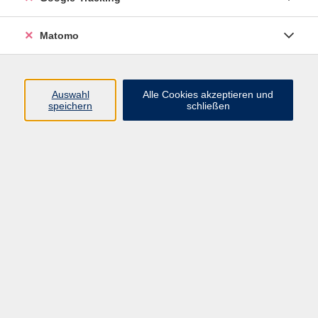
Programm
Matomo
Nachhaltigkeit, Gesellschaft, Politik
Beruf und Digitales
Auswahl
Alle Cookies akzeptieren und
Sprachen
speichern
schließen
Deutsch & Integration
Gesundheit, Fitness und Ernährung
Kultur und Gestalten
Junge VHS
Online-Kurse
Rechtliches
AGB