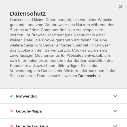
×
Datenschutz
Cookies sind kleine Datenmengen, die von einer Website
gesendet und vom Webbrowser des Nutzers während des
Surfens auf dem Computer des Nutzers gespeichert
werden. Ihr Browser speichert jede Nachricht in einer
Skip to main content
kleinen Datei, die Cookie genannt wird. Wenn Sie eine
weitere Seite vom Server anfordern, sendet Ihr Browser
das Cookie an den Server zurück. Cookies wurden als
Der Kurs konnte nicht gefunden werden.
zuverlässiger Mechanismus für Websites entwickelt, um
sich Informationen zu merken oder die Surfaktivitäten des
Benutzers aufzuzeichnen. Bitte willigen Sie in die
Verwendung von Cookies ein. Weitere Informationen finden
AGB
Sie in unseren Datenschutzhinweisen.
Datenschutz
Impressum
Widerrufsbelehrung
Notwendig
Datenschutzerklärung
Widerruf
Google-Maps
Google-Tracking