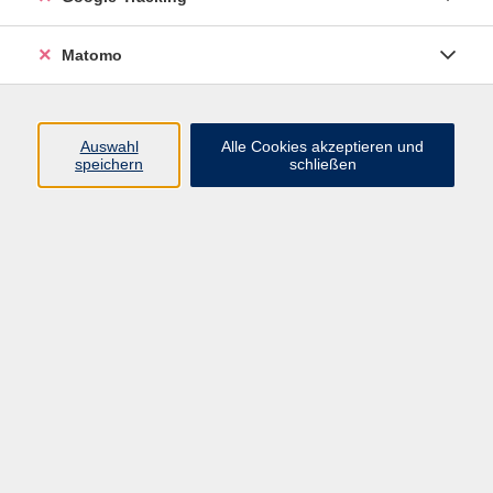
vermittelt.
Wir unterrichten alle Altersklassen sowohl in
Matomo
klassischer Musik als auch - je nach Wunsch - in
anderen Musikrichtungen.
Bei fortgeschrittenen Teilnehmer*innen richten sich
Auswahl
Alle Cookies akzeptieren und
Inhalt und Ziel individuell nach dem jeweiligen
speichern
schließen
Kenntnisstand. Technische Fähigkeiten werden
vertieft und musikalische Ausdrucksmöglichkeiten
verfeinert.
Der Unterricht wird als Einzelunterricht für jeweils 30
/ 45 Minuten für 22,00 EUR / 33,00 EUR angeboten,
Unterrichtszeit nach Vereinbarung.
Für Informationen / Anmeldung rufen Sie uns bitte an:
04101 491 2800