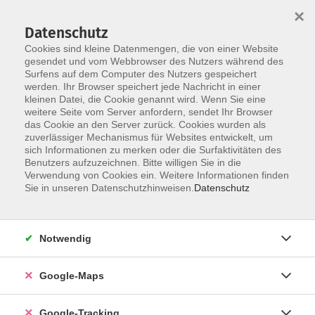
×
Datenschutz
Cookies sind kleine Datenmengen, die von einer Website
gesendet und vom Webbrowser des Nutzers während des
Surfens auf dem Computer des Nutzers gespeichert
werden. Ihr Browser speichert jede Nachricht in einer
Skip to main content
kleinen Datei, die Cookie genannt wird. Wenn Sie eine
weitere Seite vom Server anfordern, sendet Ihr Browser
das Cookie an den Server zurück. Cookies wurden als
Sie sind hier:
Junge vhs
Musikschule
zuverlässiger Mechanismus für Websites entwickelt, um
sich Informationen zu merken oder die Surfaktivitäten des
Benutzers aufzuzeichnen. Bitte willigen Sie in die
Verwendung von Cookies ein. Weitere Informationen finden
Klavier spielen lernen
Sie in unseren Datenschutzhinweisen.
Datenschutz
Für jedes Niveau
Klavierspielen macht Spaß! Uns stehen in den
Notwendig
Räumen der vhs drei Klaviere und ein Flügel zur
Verfügung.
Anfänger:innen lernen zunächst das Instrument
Google-Maps
kennen. Auf Wunsch werden auch Notenlesen und
grundlegende Kenntnisse der Musiktheorie
Google-Tracking