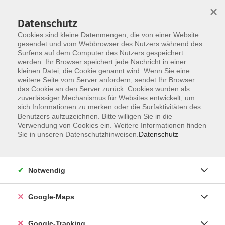
×
Datenschutz
Cookies sind kleine Datenmengen, die von einer Website
gesendet und vom Webbrowser des Nutzers während des
Surfens auf dem Computer des Nutzers gespeichert
werden. Ihr Browser speichert jede Nachricht in einer
Skip to main content
kleinen Datei, die Cookie genannt wird. Wenn Sie eine
weitere Seite vom Server anfordern, sendet Ihr Browser
das Cookie an den Server zurück. Cookies wurden als
Sie sind hier:
Junge vhs
zuverlässiger Mechanismus für Websites entwickelt, um
sich Informationen zu merken oder die Surfaktivitäten des
Benutzers aufzuzeichnen. Bitte willigen Sie in die
Verwendung von Cookies ein. Weitere Informationen finden
Musikalische Früherziehung
Sie in unseren Datenschutzhinweisen.
Datenschutz
Für 3- bis 4-jährige Kinder mit Mama oder Papa
Gemeinsam entdecken wir, wie magisch und
Notwendig
mitreißend Singen, Klatschen und Klingen zusammen
mit anderen Menschen sein kann. Wir lernen das
Orff-Instrumentarium kennen und verfeinern
Google-Maps
allmählich unser Gehör für Töne, Melodien und
Rhythmen. Durch kleine Klanggeschichten, alte und
Google-Tracking