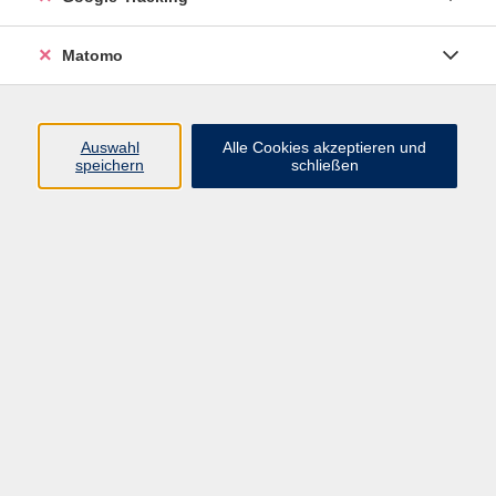
neue Kinderlieder über Tiere, Pflanzen, das Wetter,
die Jahreszeiten und durch das fröhliche Miteinander
Matomo
werden musikalische Fähigkeiten geweckt, die sich in
einer nachhaltigen Experimentierfreude mit der
eigenen Stimme und den klingenden Gegenständen
Auswahl
Alle Cookies akzeptieren und
unserer Alltagswelt entfalten können.
speichern
schließen
Eine Trink-Kommunikations-Pause ist berücksichtigt.
Der Kurs findet in einem hellen, großen Raum im
Sitzkreis mit Sitzkissen statt. Geschwisterkinder
können leider nicht teilnehmen.
Material
Materialumlage in Höhe von 3 EUR pro Semester
bitte direkt an die Dozentin entrichten.