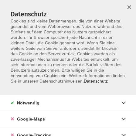
×
Datenschutz
Cookies sind kleine Datenmengen, die von einer Website
gesendet und vom Webbrowser des Nutzers während des
Surfens auf dem Computer des Nutzers gespeichert
werden. Ihr Browser speichert jede Nachricht in einer
Skip to main content
You are here:
Über uns
Kursleiter*innen
kleinen Datei, die Cookie genannt wird. Wenn Sie eine
weitere Seite vom Server anfordern, sendet Ihr Browser
das Cookie an den Server zurück. Cookies wurden als
zuverlässiger Mechanismus für Websites entwickelt, um
Wohlleben, Rodion
sich Informationen zu merken oder die Surfaktivitäten des
Benutzers aufzuzeichnen. Bitte willigen Sie in die
Rodion Wohlleben ist
Verwendung von Cookies ein. Weitere Informationen finden
Landschaftsarchitekt und Yoga-
Sie in unseren Datenschutzhinweisen.
Datenschutz
Trainer. Er hat sich viele Jahre mit
Ausdauersportarten, wie Marathon
und Triathlon beschäftigt, bevor er
Notwendig
sich als Ergänzungs- und
Ausgleichssport zum Intensive-Yoga-
Google-Maps
Trainer fortgebildet hat.
Google-Tracking