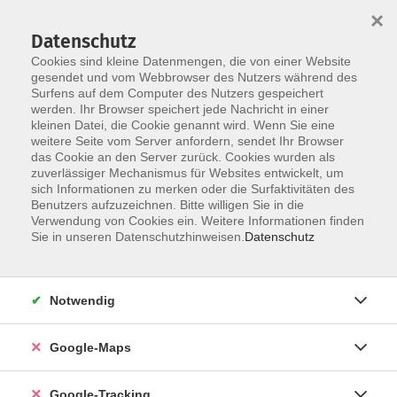
×
Datenschutz
Cookies sind kleine Datenmengen, die von einer Website
gesendet und vom Webbrowser des Nutzers während des
Surfens auf dem Computer des Nutzers gespeichert
werden. Ihr Browser speichert jede Nachricht in einer
Skip to main content
kleinen Datei, die Cookie genannt wird. Wenn Sie eine
weitere Seite vom Server anfordern, sendet Ihr Browser
das Cookie an den Server zurück. Cookies wurden als
Sie sind hier:
Nachhaltigkeit, Gesellschaft, Politik
zuverlässiger Mechanismus für Websites entwickelt, um
sich Informationen zu merken oder die Surfaktivitäten des
vhs.wissen live
Benutzers aufzuzeichnen. Bitte willigen Sie in die
Verwendung von Cookies ein. Weitere Informationen finden
Sie in unseren Datenschutzhinweisen.
Datenschutz
Versunkene Welten: Ruinenstädte in der Antike
von Troja bis Pompeji
vhs.wissen live
Notwendig
Heutzutage spazieren Millionen von Besuchern durch
antike Ruinenstädte.
Google-Maps
Voll Bewunderung studieren wir die verfallenen
Gebäude und Monumente und stellen uns vor, wie
Google-Tracking