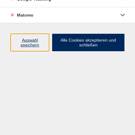
der Alltag der Menschen damals ausgesehen haben
mag.
Matomo
Nostalgie und romantische Wehmut angesichts des
Untergangs der alten Kulturen sind jedoch moderne
Phänomene.
Im Altertum ging man mit den zahlreichen zerstörten
Auswahl
Alle Cookies akzeptieren und
speichern
schließen
Städten, die schon damals im Mittelmeerraum
allgegenwärtig waren, wesentlich pragmatischer um:
Ruinen hatten nichts Positives an sich, sie wurden
entweder beseitigt oder schlichtweg ignoriert.
Martin Zimmermann zeigt in diesem Vortrag, wie die
Menschen in der Antike selbst auf bedeutende
Stätten wie Troja, Mykene, Ninive und Pompeji
geblickt haben.
Er lehrt Alte Geschichte an der Ludwig-Maximilians-
Universität München.
Die Veranstaltung findet in Kooperation mit der