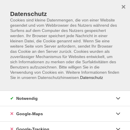
×
Datenschutz
Cookies sind kleine Datenmengen, die von einer Website
gesendet und vom Webbrowser des Nutzers während des
Surfens auf dem Computer des Nutzers gespeichert
werden. Ihr Browser speichert jede Nachricht in einer
Skip to main content
kleinen Datei, die Cookie genannt wird. Wenn Sie eine
weitere Seite vom Server anfordern, sendet Ihr Browser
das Cookie an den Server zurück. Cookies wurden als
Sie sind hier:
Nachhaltigkeit, Gesellschaft, Politik
zuverlässiger Mechanismus für Websites entwickelt, um
sich Informationen zu merken oder die Surfaktivitäten des
vhs.wissen live
Benutzers aufzuzeichnen. Bitte willigen Sie in die
Verwendung von Cookies ein. Weitere Informationen finden
Sie in unseren Datenschutzhinweisen.
Datenschutz
Kunst im Ohr – Ein Livestream für alle Sinne
4
vhs.wissen live
Notwendig
Von München nach Hamburg – vom Museum zu Ihnen!
Seien Sie dabei, wenn sich drei Freundi*nnen der
Google-Maps
Kunst zusammenfinden und über bedeutende
Kunstwerke aus der Neuen Pinakothek in München
Google-Tracking