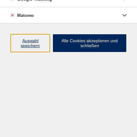
und aus der Hamburger Kunsthalle austauschen.
Andrea Weniger leitet die Bildung und Vermittlung an
Matomo
der Hamburger Kunsthalle, Jochen Meister arbeitet an
der Neuen Pinakothek in München. Beide sind
Kunsthistoriker mit langjähriger Erfahrung in der
Kunstvermittlung.
Auswahl
Alle Cookies akzeptieren und
speichern
schließen
In Kooperation mit der Neuen Pinakothek in München
und der Hamburger Kunsthalle.
Die Zugangsdaten werden Ihnen nach der Anmeldung
zugeschickt.
kostenlos
Gebühr
In den Warenkorb