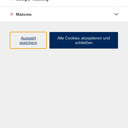
Aussprache, Schreibung und
Kommunikationsgepflogenheiten.
Matomo
Wie drückt sich die europäische Sichtweise im
Wortschatz aus? Aus welchen Sprachen haben die
Europäer gerne Wörter übernommen?
Welche typischen Grammatik-, Aussprache- und
Auswahl
Alle Cookies akzeptieren und
speichern
schließen
Schreibkonventionen gibt es? Welche
Gepflogenheiten gibt es beim Austausch miteinander?
Und: auf welche Kuriositäten stoßen wir?
Joachim Grzega ist einer der führenden
Eurolinguisten.
Er leitet an der VHS Donauwörth den Projektbereich
“Innovative Europäische Sprachlehre (InES)” und lehrt
an der Universität Eichstätt.
Die Zugangsdaten werden Ihnen nach der Anmeldung
zugeschickt.