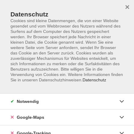
×
Datenschutz
Cookies sind kleine Datenmengen, die von einer Website
gesendet und vom Webbrowser des Nutzers während des
Surfens auf dem Computer des Nutzers gespeichert
werden. Ihr Browser speichert jede Nachricht in einer
Skip to main content
kleinen Datei, die Cookie genannt wird. Wenn Sie eine
weitere Seite vom Server anfordern, sendet Ihr Browser
das Cookie an den Server zurück. Cookies wurden als
Sie sind hier:
Nachhaltigkeit, Gesellschaft, Politik
zuverlässiger Mechanismus für Websites entwickelt, um
sich Informationen zu merken oder die Surfaktivitäten des
vhs.wissen live
Benutzers aufzuzeichnen. Bitte willigen Sie in die
Verwendung von Cookies ein. Weitere Informationen finden
Sie in unseren Datenschutzhinweisen.
Datenschutz
Gemeinsames und Kurioses unter den
Sprachen Europas
vhs.wissen live
Notwendig
Wir machen uns auf eine Rundreise durch die
Eurolinguistik, jene Wissenschaft, die nach den
Google-Maps
Gemeinsamkeiten unter den Sprachen Europas sucht.
Wir durchstreifen die Gebiete Wortschatz, Grammatik,
Google-Tracking