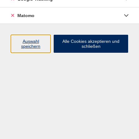
systematischen Zusammenhang entfaltet.
Im zweiten Teil werden die aktuellen politischen
Matomo
Herausforderungen des Völkerrechts der
Friedenssicherung und dessen denkbare
Zukunftsperspektiven in den Blick genommen.
Auswahl
Alle Cookies akzeptieren und
Im Anschluss besteht die Gelegenheit zur
speichern
schließen
Diskussion.
Claus Kreß ist Professor für Strafrecht und
Völkerrecht an der Universität zu Köln.
2019 wurde er zum Richter ad hoc am
Internationalen Gerichtshof in Den Haag ernannt.
Seit 2021 ist er Sonderberater des Anklägers des
Internationalen Strafgerichtshofs zum Verbrechen
der Aggression.
Er ist Mitglied der Leopoldina und Life Member des
Clare Hall College der Universität Cambridge.