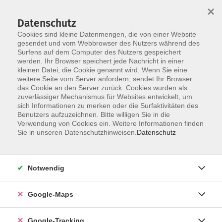
×
Datenschutz
Cookies sind kleine Datenmengen, die von einer Website
gesendet und vom Webbrowser des Nutzers während des
Surfens auf dem Computer des Nutzers gespeichert
werden. Ihr Browser speichert jede Nachricht in einer
Skip to main content
kleinen Datei, die Cookie genannt wird. Wenn Sie eine
weitere Seite vom Server anfordern, sendet Ihr Browser
das Cookie an den Server zurück. Cookies wurden als
Sie sind hier:
Nachhaltigkeit, Gesellschaft, Politik
zuverlässiger Mechanismus für Websites entwickelt, um
sich Informationen zu merken oder die Surfaktivitäten des
vhs.wissen live
Benutzers aufzuzeichnen. Bitte willigen Sie in die
Verwendung von Cookies ein. Weitere Informationen finden
Sie in unseren Datenschutzhinweisen.
Datenschutz
Die Frage von Krieg und Frieden im Völkerrecht
vhs.wissen live
Notwendig
Im ersten Teil wird die Grundnorm der seit 1945
geltenden Völkerrechtsordnung, das Verbot der
Anwendung militärischer Gewalt in den
Google-Maps
internationalen Beziehungen, vor ihrem historischen
Hintergrund und in ihrem heute maßgeblichen
Google-Tracking