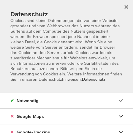
×
Datenschutz
Cookies sind kleine Datenmengen, die von einer Website
gesendet und vom Webbrowser des Nutzers während des
Surfens auf dem Computer des Nutzers gespeichert
werden. Ihr Browser speichert jede Nachricht in einer
Skip to main content
kleinen Datei, die Cookie genannt wird. Wenn Sie eine
weitere Seite vom Server anfordern, sendet Ihr Browser
das Cookie an den Server zurück. Cookies wurden als
Der Kurs konnte nicht gefunden werden.
zuverlässiger Mechanismus für Websites entwickelt, um
sich Informationen zu merken oder die Surfaktivitäten des
Benutzers aufzuzeichnen. Bitte willigen Sie in die
Verwendung von Cookies ein. Weitere Informationen finden
AGB
Sie in unseren Datenschutzhinweisen.
Datenschutz
Impressum
Widerrufsbelehrung
Notwendig
Datenschutzerklärung
Widerruf
Google-Maps
Google-Tracking