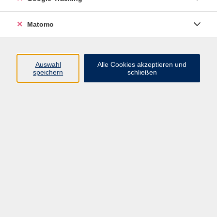
Programm
Matomo
Nachhaltigkeit, Gesellschaft, Politik
Beruf und Digitales
Auswahl
Alle Cookies akzeptieren und
Sprachen
speichern
schließen
Deutsch & Integration
Gesundheit, Fitness und Ernährung
Kultur und Gestalten
Junge VHS
Online-Kurse
Rechtliches
AGB