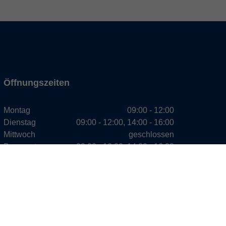
Öffnungszeiten
Montag
09:00 - 12:00
Dienstag
09:00 - 12:00, 14:00 - 16:00
Mittwoch
geschlossen
Donnerstag
09:00 - 12:00, 14:00 - 16:00
Freitag
09:00 - 12:00
Beratung und Anmeldung für Deutschkurse:
Dienstag 09:30 - 12:00