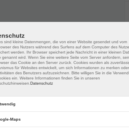
enschutz
Ort / Raum
s sind kleine Datenmengen, die von einer Website gesendet und vom
owser des Nutzers während des Surfens auf dem Computer des Nutze
chert werden. Ihr Browser speichert jede Nachricht in einer kleinen Dat
:00 Uhr
vhs, Schulstr. 9, Raum
 genannt wird. Wenn Sie eine weitere Seite vom Server anfordern, se
P, OG
owser das Cookie an den Server zurück. Cookies wurden als zuverlässi
ismus für Websites entwickelt, um sich Informationen zu merken oder
tivitäten des Benutzers aufzuzeichnen. Bitte willigen Sie in die Verwen
:00 Uhr
vhs, Schulstr. 9, Raum
okies ein. Weitere Informationen finden Sie in unseren
P, OG
schutzhinweisen.
Datenschutz
:00 Uhr
vhs, Schulstr. 9, Raum
P, OG
twendig
– 19:00 Uhr
vhs, Schulstr. 9, Raum
ogle-Maps
P, OG