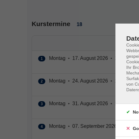
Kurstermine
18
Dat
Cookie
Webbr
gespei
Montag
•
17. August 2026
•
13:00 – 19
1
Cookie
Ihr Br
Mechan
Surfak
Montag
•
24. August 2026
•
13:00 – 19
2
von Co
Daten
Montag
•
31. August 2026
•
13:00 – 19
3
No
Montag
•
07. September 2026
•
13:00 
4
Go