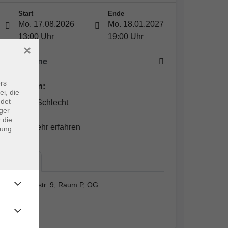
Start
Ende
Mo. 17.08.2026
Mo. 18.01.2027
13:00 Uhr
19:00 Uhr
×
18 Termine
rs
Dozent*in:
ei, die
ndet
Manfred Schlecht
ger
 die
hier mehr erfahren
dung
vhs,…
vhs, Schulstr. 9, Raum P, OG
Schulstr. 9
Raum P