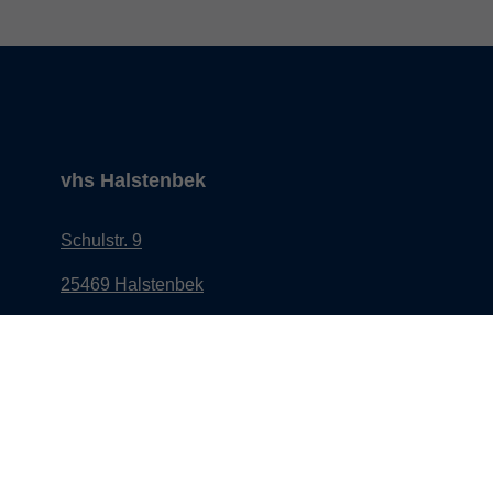
vhs Halstenbek
Schulstr. 9
25469 Halstenbek
info@vhs-halstenbek.de
ng
Tel: 04101 491 2800