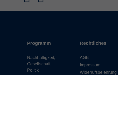
Programm
Rechtliches
Nachhaltigkeit,
AGB
Gesellschaft,
Impressum
Politik
Widerrufsbelehrung
Beruf und Digitales
Datenschutzerkläru
Sprachen
Widerruf
Deutsch &
Integration
Gesundheit,
Fitness und