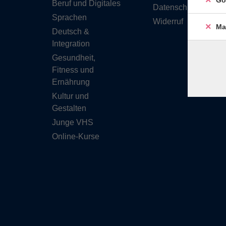
Go
Beruf und Digitales
Datenschutzerkläru
Sprachen
Widerruf
Ma
Deutsch &
Integration
Gesundheit,
Fitness und
Ernährung
Kultur und
Gestalten
Junge VHS
Online-Kurse