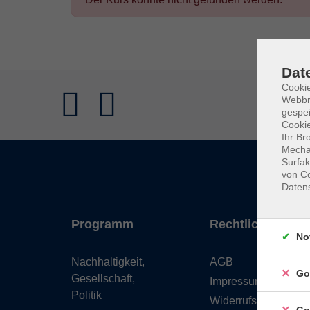
Dat
Cookie
Webbr
gespei
Cookie
Ihr Br
Mechan
Surfak
von Co
Daten
Programm
Rechtliches
No
Nachhaltigkeit,
AGB
Go
Gesellschaft,
Impressum
Politik
Widerrufsbelehrung