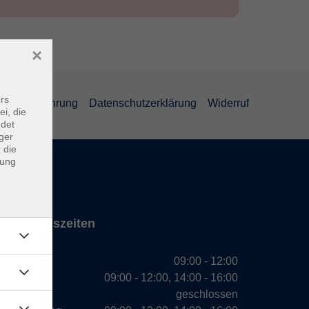
×
rs
errufsbelehrung
Datenschutzerklärung
Widerruf
ei, die
ndet
ger
 die
dung
Öffnungszeiten
Montag
09:00 - 12:00
Dienstag
09:00 - 12:00, 14:00 - 16:00
Mittwoch
geschlossen