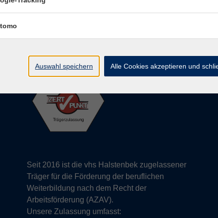
ogle-Tracking
info@vhs-halstenbek.de
ng
Tel: 04101 491 2800
tomo
Auswahl speichern
Alle Cookies akzeptieren und schl
Seit 2016 ist die vhs Halstenbek zugelassener
Träger für die Förderung der beruflichen
Weiterbildung nach dem Recht der
Arbeitsförderung (AZAV).
Unsere Zulassung umfasst: