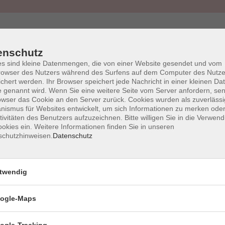
enschutz
s sind kleine Datenmengen, die von einer Website gesendet und vom
owser des Nutzers während des Surfens auf dem Computer des Nutze
AGB
Impressum
Wid
chert werden. Ihr Browser speichert jede Nachricht in einer kleinen Dat
 genannt wird. Wenn Sie eine weitere Seite vom Server anfordern, se
owser das Cookie an den Server zurück. Cookies wurden als zuverlässi
ismus für Websites entwickelt, um sich Informationen zu merken oder
tivitäten des Benutzers aufzuzeichnen. Bitte willigen Sie in die Verwen
okies ein. Weitere Informationen finden Sie in unseren
schutzhinweisen.
Datenschutz
vhs Halstenbek
twendig
Schulstr. 9
ogle-Maps
25469 Halstenbek