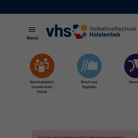
Menü
Skip to main content
Nachhaltigkeit,
Beruf und
Spra
Gesellschaft,
Digitales
Politik
Der Kurs konnte nicht gefunden werden.