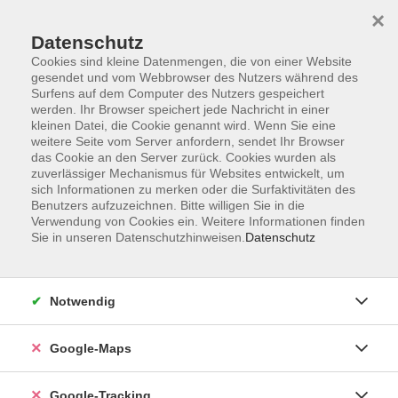
×
Datenschutz
Cookies sind kleine Datenmengen, die von einer Website
gesendet und vom Webbrowser des Nutzers während des
Surfens auf dem Computer des Nutzers gespeichert
werden. Ihr Browser speichert jede Nachricht in einer
Skip to main content
kleinen Datei, die Cookie genannt wird. Wenn Sie eine
weitere Seite vom Server anfordern, sendet Ihr Browser
das Cookie an den Server zurück. Cookies wurden als
Der Kurs konnte nicht gefunden werden.
zuverlässiger Mechanismus für Websites entwickelt, um
sich Informationen zu merken oder die Surfaktivitäten des
Benutzers aufzuzeichnen. Bitte willigen Sie in die
Verwendung von Cookies ein. Weitere Informationen finden
AGB
Sie in unseren Datenschutzhinweisen.
Datenschutz
Impressum
Widerrufsbelehrung
Notwendig
Datenschutzerklärung
Widerruf
Google-Maps
Google-Tracking