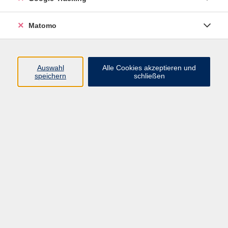
Programm
Matomo
Nachhaltigkeit, Gesellschaft, Politik
Beruf und Digitales
Auswahl
Alle Cookies akzeptieren und
Sprachen
speichern
schließen
Deutsch & Integration
Gesundheit, Fitness und Ernährung
Kultur und Gestalten
Junge VHS
Online-Kurse
Rechtliches
AGB