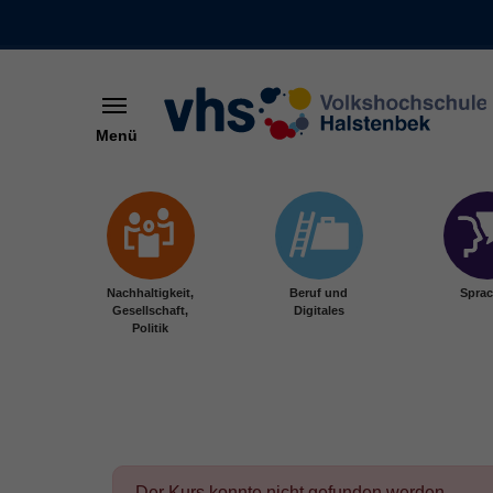
Menü
Skip to main content
Nachhaltigkeit,
Beruf und
Spra
Gesellschaft,
Digitales
Politik
Der Kurs konnte nicht gefunden werden.