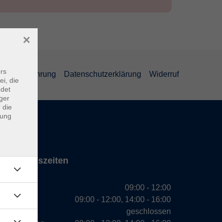
×
rs
errufsbelehrung
Datenschutzerklärung
Widerruf
ei, die
ndet
ger
 die
dung
Öffnungszeiten
Montag
09:00 - 12:00
Dienstag
09:00 - 12:00, 14:00 - 16:00
Mittwoch
geschlossen