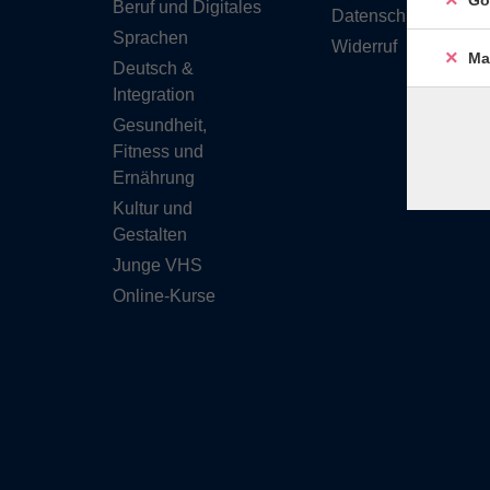
Go
Beruf und Digitales
Datenschutzerkläru
Sprachen
Widerruf
Ma
Deutsch &
Integration
Gesundheit,
Fitness und
Ernährung
Kultur und
Gestalten
Junge VHS
Online-Kurse