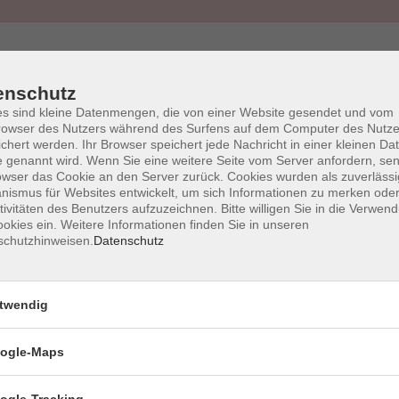
enschutz
s sind kleine Datenmengen, die von einer Website gesendet und vom
owser des Nutzers während des Surfens auf dem Computer des Nutze
AGB
Impressum
Wid
chert werden. Ihr Browser speichert jede Nachricht in einer kleinen Dat
 genannt wird. Wenn Sie eine weitere Seite vom Server anfordern, se
owser das Cookie an den Server zurück. Cookies wurden als zuverlässi
ismus für Websites entwickelt, um sich Informationen zu merken oder
tivitäten des Benutzers aufzuzeichnen. Bitte willigen Sie in die Verwen
okies ein. Weitere Informationen finden Sie in unseren
schutzhinweisen.
Datenschutz
vhs Halstenbek
twendig
Schulstr. 9
ogle-Maps
25469 Halstenbek