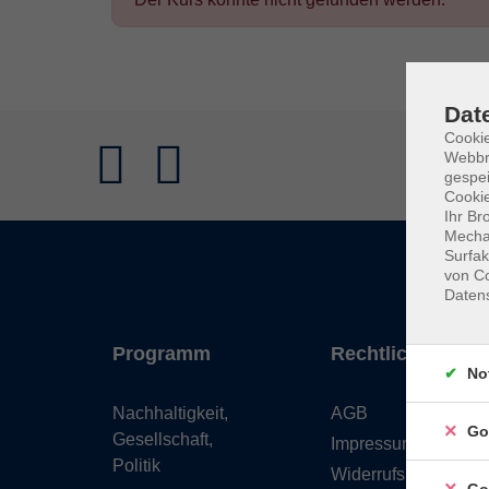
Dat
Cookie
Webbr
gespei
Cookie
Ihr Br
Mechan
Surfak
von Co
Daten
Programm
Rechtliches
No
Nachhaltigkeit,
AGB
Go
Gesellschaft,
Impressum
Politik
Widerrufsbelehrung