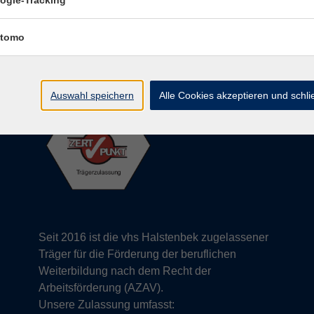
ogle-Tracking
info@vhs-halstenbek.de
ng
Tel: 04101 491 2800
tomo
Auswahl speichern
Alle Cookies akzeptieren und schl
Seit 2016 ist die vhs Halstenbek zugelassener
Träger für die Förderung der beruflichen
Weiterbildung nach dem Recht der
Arbeitsförderung (AZAV).
Unsere Zulassung umfasst: