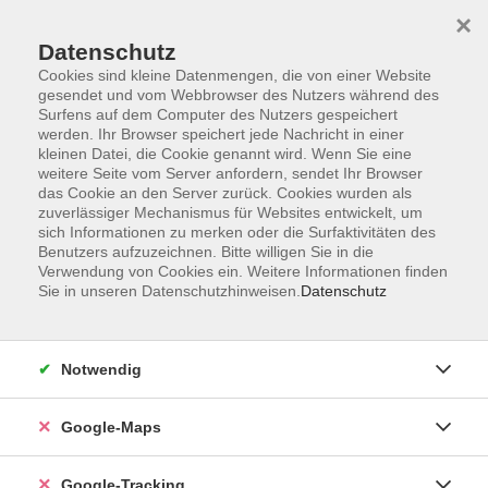
×
Datenschutz
Cookies sind kleine Datenmengen, die von einer Website
gesendet und vom Webbrowser des Nutzers während des
Surfens auf dem Computer des Nutzers gespeichert
werden. Ihr Browser speichert jede Nachricht in einer
Skip to main content
kleinen Datei, die Cookie genannt wird. Wenn Sie eine
weitere Seite vom Server anfordern, sendet Ihr Browser
das Cookie an den Server zurück. Cookies wurden als
Der Kurs konnte nicht gefunden werden.
zuverlässiger Mechanismus für Websites entwickelt, um
sich Informationen zu merken oder die Surfaktivitäten des
Benutzers aufzuzeichnen. Bitte willigen Sie in die
Verwendung von Cookies ein. Weitere Informationen finden
AGB
Sie in unseren Datenschutzhinweisen.
Datenschutz
Impressum
Widerrufsbelehrung
Notwendig
Datenschutzerklärung
Widerruf
Google-Maps
Google-Tracking