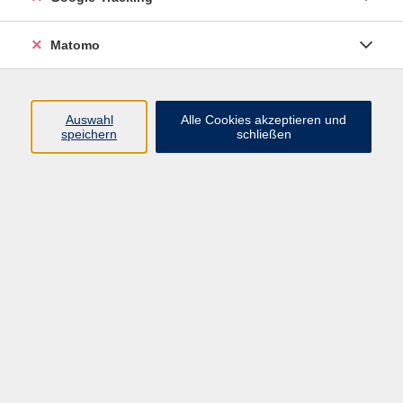
Programm
Matomo
Nachhaltigkeit, Gesellschaft, Politik
Beruf und Digitales
Auswahl
Alle Cookies akzeptieren und
Sprachen
speichern
schließen
Deutsch & Integration
Gesundheit, Fitness und Ernährung
Kultur und Gestalten
Junge VHS
Online-Kurse
Rechtliches
AGB