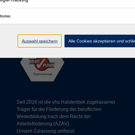
ogle-Tracking
info@vhs-halstenbek.de
ng
Tel: 04101 491 2800
tomo
Auswahl speichern
Alle Cookies akzeptieren und schl
Seit 2016 ist die vhs Halstenbek zugelassener
Träger für die Förderung der beruflichen
Weiterbildung nach dem Recht der
Arbeitsförderung (AZAV).
Unsere Zulassung umfasst: