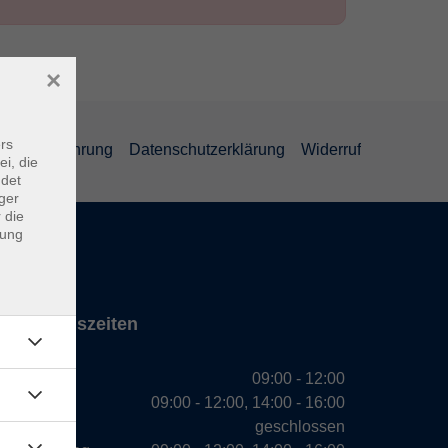
×
rs
errufsbelehrung
Datenschutzerklärung
Widerruf
ei, die
ndet
ger
 die
dung
Öffnungszeiten
Montag
09:00 - 12:00
Dienstag
09:00 - 12:00, 14:00 - 16:00
Mittwoch
geschlossen