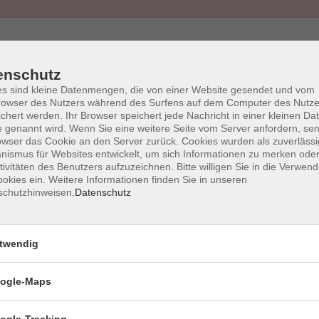
enschutz
s sind kleine Datenmengen, die von einer Website gesendet und vom
owser des Nutzers während des Surfens auf dem Computer des Nutze
AGB
Impressum
Wid
chert werden. Ihr Browser speichert jede Nachricht in einer kleinen Dat
 genannt wird. Wenn Sie eine weitere Seite vom Server anfordern, se
owser das Cookie an den Server zurück. Cookies wurden als zuverlässi
ismus für Websites entwickelt, um sich Informationen zu merken oder
tivitäten des Benutzers aufzuzeichnen. Bitte willigen Sie in die Verwen
okies ein. Weitere Informationen finden Sie in unseren
schutzhinweisen.
Datenschutz
vhs Halstenbek
twendig
Schulstr. 9
ogle-Maps
25469 Halstenbek