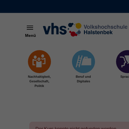
Menü
Skip to main content
Nachhaltigkeit,
Beruf und
Spra
Gesellschaft,
Digitales
Politik
Der Kurs konnte nicht gefunden werden.