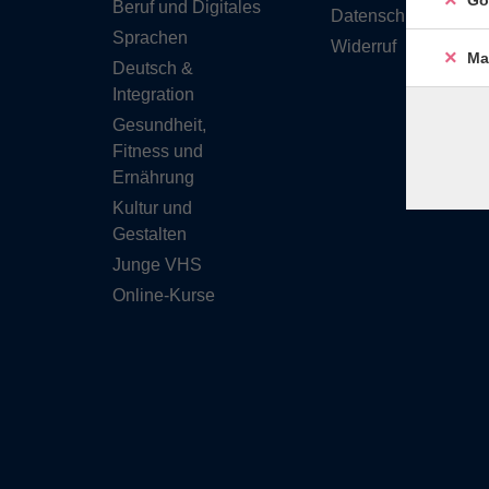
Go
Beruf und Digitales
Datenschutzerkläru
Sprachen
Widerruf
Ma
Deutsch &
Integration
Gesundheit,
Fitness und
Ernährung
Kultur und
Gestalten
Junge VHS
Online-Kurse