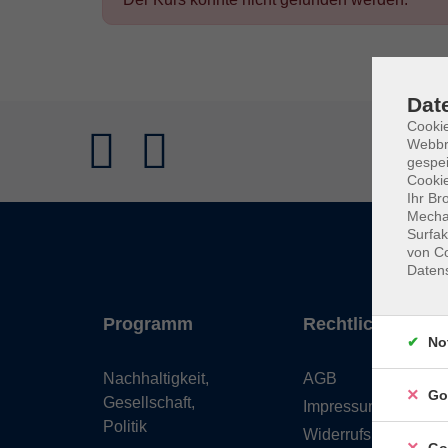
Dat
Cookie
Webbr
gespei
Cookie
Ihr Br
Mechan
Surfak
von Co
Daten
Programm
Rechtliches
No
Nachhaltigkeit,
AGB
Go
Gesellschaft,
Impressum
Politik
Widerrufsbelehrung