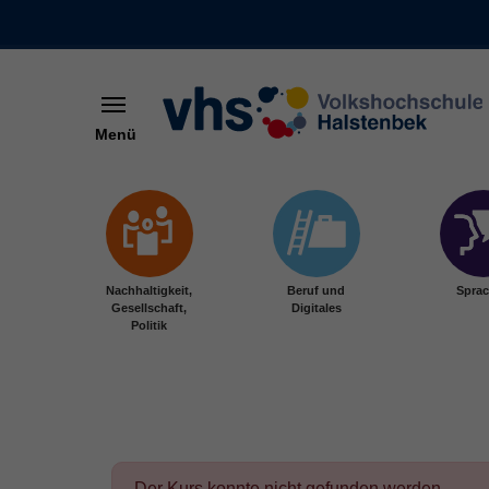
Menü
Skip to main content
Nachhaltigkeit,
Beruf und
Spra
Gesellschaft,
Digitales
Politik
Der Kurs konnte nicht gefunden werden.