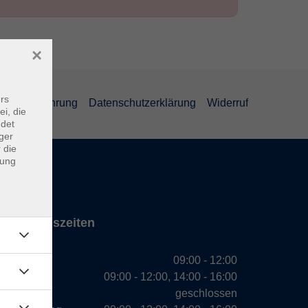
×
rs
errufsbelehrung
Datenschutzerklärung
Widerruf
ei, die
ndet
ger
 die
dung
Öffnungszeiten
Montag
09:00 - 12:00
Dienstag
09:00 - 12:00, 14:00 - 16:00
Mittwoch
geschlossen