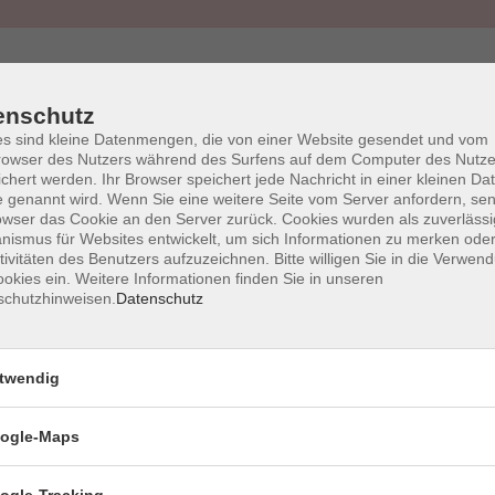
enschutz
s sind kleine Datenmengen, die von einer Website gesendet und vom
owser des Nutzers während des Surfens auf dem Computer des Nutze
AGB
Impressum
Wid
chert werden. Ihr Browser speichert jede Nachricht in einer kleinen Dat
 genannt wird. Wenn Sie eine weitere Seite vom Server anfordern, se
owser das Cookie an den Server zurück. Cookies wurden als zuverlässi
ismus für Websites entwickelt, um sich Informationen zu merken oder
tivitäten des Benutzers aufzuzeichnen. Bitte willigen Sie in die Verwen
okies ein. Weitere Informationen finden Sie in unseren
schutzhinweisen.
Datenschutz
vhs Halstenbek
twendig
Schulstr. 9
ogle-Maps
25469 Halstenbek