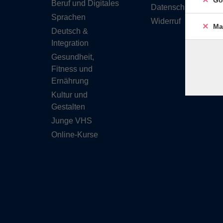
Go
Beruf und Digitales
Datenschutzerkläru
Sprachen
Widerruf
Ma
Deutsch &
Integration
Gesundheit,
Fitness und
Ernährung
Kultur und
Gestalten
Junge VHS
Online-Kurse