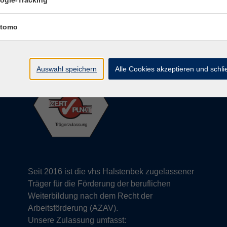
ogle-Tracking
info@vhs-halstenbek.de
ng
Tel: 04101 491 2800
tomo
Auswahl speichern
Alle Cookies akzeptieren und schl
Seit 2016 ist die vhs Halstenbek zugelassener
Träger für die Förderung der beruflichen
Weiterbildung nach dem Recht der
Arbeitsförderung (AZAV).
Unsere Zulassung umfasst: