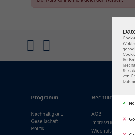
Dat
Cookie
Webbr
gespei
Cookie
Ihr Br
Mechan
Surfak
von Co
Daten
Programm
Rechtliches
No
Nachhaltigkeit,
AGB
Go
Gesellschaft,
Impressum
Politik
Widerrufsbelehrung