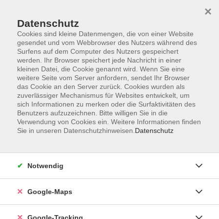
×
Datenschutz
Cookies sind kleine Datenmengen, die von einer Website
gesendet und vom Webbrowser des Nutzers während des
Surfens auf dem Computer des Nutzers gespeichert
werden. Ihr Browser speichert jede Nachricht in einer
Skip to main content
kleinen Datei, die Cookie genannt wird. Wenn Sie eine
weitere Seite vom Server anfordern, sendet Ihr Browser
das Cookie an den Server zurück. Cookies wurden als
Der Kurs konnte nicht gefunden werden.
zuverlässiger Mechanismus für Websites entwickelt, um
sich Informationen zu merken oder die Surfaktivitäten des
Benutzers aufzuzeichnen. Bitte willigen Sie in die
Verwendung von Cookies ein. Weitere Informationen finden
AGB
Sie in unseren Datenschutzhinweisen.
Datenschutz
Impressum
Widerrufsbelehrung
Notwendig
Datenschutzerklärung
Widerruf
Google-Maps
Google-Tracking