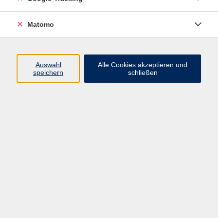
Programm
Matomo
Nachhaltigkeit, Gesellschaft, Politik
Beruf und Digitales
Auswahl
Alle Cookies akzeptieren und
Sprachen
speichern
schließen
Deutsch & Integration
Gesundheit, Fitness und Ernährung
Kultur und Gestalten
Junge VHS
Online-Kurse
Rechtliches
AGB