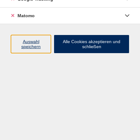
Programm
Matomo
Nachhaltigkeit, Gesellschaft, Politik
Beruf und Digitales
Auswahl
Alle Cookies akzeptieren und
Sprachen
speichern
schließen
Deutsch & Integration
Gesundheit, Fitness und Ernährung
Kultur und Gestalten
Junge VHS
Online-Kurse
Rechtliches
AGB