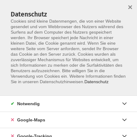
×
Datenschutz
Cookies sind kleine Datenmengen, die von einer Website
gesendet und vom Webbrowser des Nutzers während des
Surfens auf dem Computer des Nutzers gespeichert
werden. Ihr Browser speichert jede Nachricht in einer
Skip to main content
kleinen Datei, die Cookie genannt wird. Wenn Sie eine
weitere Seite vom Server anfordern, sendet Ihr Browser
das Cookie an den Server zurück. Cookies wurden als
Der Kurs konnte nicht gefunden werden.
zuverlässiger Mechanismus für Websites entwickelt, um
sich Informationen zu merken oder die Surfaktivitäten des
Benutzers aufzuzeichnen. Bitte willigen Sie in die
Verwendung von Cookies ein. Weitere Informationen finden
AGB
Sie in unseren Datenschutzhinweisen.
Datenschutz
Impressum
Widerrufsbelehrung
Notwendig
Datenschutzerklärung
Widerruf
Google-Maps
Google-Tracking