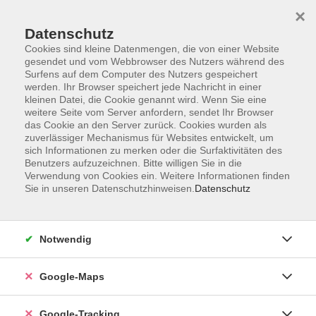
×
Datenschutz
Cookies sind kleine Datenmengen, die von einer Website
gesendet und vom Webbrowser des Nutzers während des
Surfens auf dem Computer des Nutzers gespeichert
werden. Ihr Browser speichert jede Nachricht in einer
Skip to main content
kleinen Datei, die Cookie genannt wird. Wenn Sie eine
weitere Seite vom Server anfordern, sendet Ihr Browser
das Cookie an den Server zurück. Cookies wurden als
Der Kurs konnte nicht gefunden werden.
zuverlässiger Mechanismus für Websites entwickelt, um
sich Informationen zu merken oder die Surfaktivitäten des
Benutzers aufzuzeichnen. Bitte willigen Sie in die
Verwendung von Cookies ein. Weitere Informationen finden
AGB
Sie in unseren Datenschutzhinweisen.
Datenschutz
Impressum
Widerrufsbelehrung
Notwendig
Datenschutzerklärung
Widerruf
Google-Maps
Google-Tracking