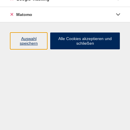
Programm
Matomo
Nachhaltigkeit, Gesellschaft, Politik
Beruf und Digitales
Auswahl
Alle Cookies akzeptieren und
Sprachen
speichern
schließen
Deutsch & Integration
Gesundheit, Fitness und Ernährung
Kultur und Gestalten
Junge VHS
Online-Kurse
Rechtliches
AGB