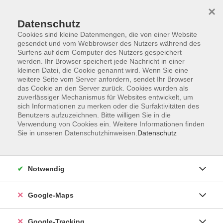
×
Datenschutz
Cookies sind kleine Datenmengen, die von einer Website
gesendet und vom Webbrowser des Nutzers während des
Surfens auf dem Computer des Nutzers gespeichert
werden. Ihr Browser speichert jede Nachricht in einer
Skip to main content
kleinen Datei, die Cookie genannt wird. Wenn Sie eine
weitere Seite vom Server anfordern, sendet Ihr Browser
das Cookie an den Server zurück. Cookies wurden als
Der Kurs konnte nicht gefunden werden.
zuverlässiger Mechanismus für Websites entwickelt, um
sich Informationen zu merken oder die Surfaktivitäten des
Benutzers aufzuzeichnen. Bitte willigen Sie in die
Verwendung von Cookies ein. Weitere Informationen finden
AGB
Sie in unseren Datenschutzhinweisen.
Datenschutz
Impressum
Widerrufsbelehrung
Notwendig
Datenschutzerklärung
Widerruf
Google-Maps
Google-Tracking