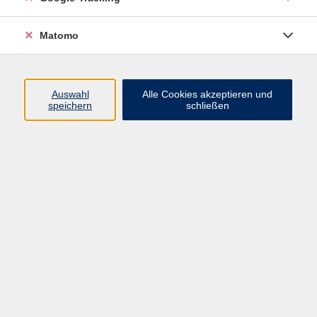
Programm
Matomo
Nachhaltigkeit, Gesellschaft, Politik
Beruf und Digitales
Auswahl
Alle Cookies akzeptieren und
Sprachen
speichern
schließen
Deutsch & Integration
Gesundheit, Fitness und Ernährung
Kultur und Gestalten
Junge VHS
Online-Kurse
Rechtliches
AGB