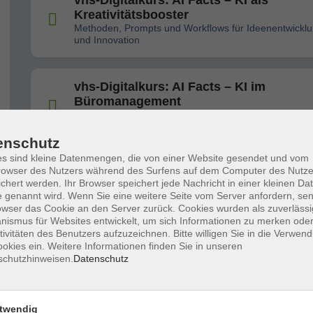
vhs-Digitalkurs: AI Facts – KI als
Kreativitätsbooster
Methoden, Prompts und Workflows für Ideenentwickl
und Innovation
vhs-Digitalkurs: AI Facts – KI im
Büromanagement
Automatisierung, Qualität und Struktur im modernen
Büroalltag
enschutz
s sind kleine Datenmengen, die von einer Website gesendet und vom
owser des Nutzers während des Surfens auf dem Computer des Nutze
Einführung in die Künstliche Intelligenz 
chert werden. Ihr Browser speichert jede Nachricht in einer kleinen Dat
Für Anfänger*innen
 genannt wird. Wenn Sie eine weitere Seite vom Server anfordern, se
owser das Cookie an den Server zurück. Cookies wurden als zuverlässi
ismus für Websites entwickelt, um sich Informationen zu merken oder
tivitäten des Benutzers aufzuzeichnen. Bitte willigen Sie in die Verwen
vhs-Digitalkurs: AI Facts – KI in der
okies ein. Weitere Informationen finden Sie in unseren
Textverarbeitung
schutzhinweisen.
Datenschutz
Prompting, Stilsteuerung und Textqualität im professio
Einsatz
twendig