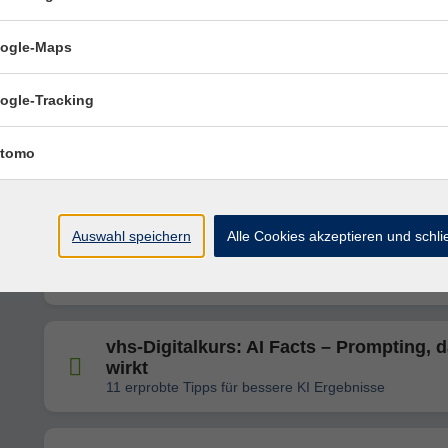
Qualifizierung pädagogischer Mitarbeiter*i
an Ganztagsschulen
ogle-Maps
Modul 2: Kommunikation & Gesprächsführung
ogle-Tracking
vhs-Digitalkurs: AI Facts – KI und
Tabellenkalkulation
tomo
Automatisierung, Auswertung und
Entscheidungsunterstützung mit modernen Tools
Auswahl speichern
Alle Cookies akzeptieren und schl
Verhaltensoriginelle Kinder
vhs-Digitalkurs: AI Facts – Prompting, 
wirkt
11 erprobte Tipps für bessere KI Ergebnisse