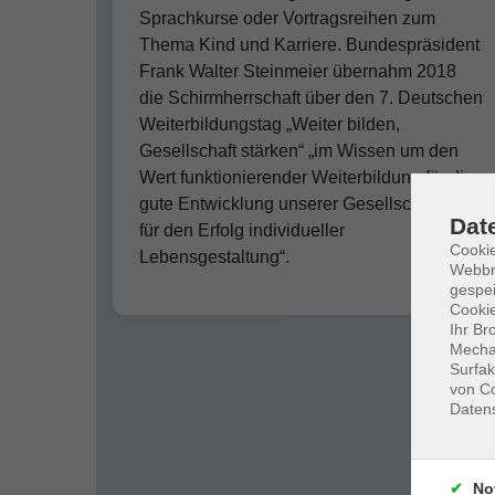
Sprachkurse oder Vortragsreihen zum
Thema Kind und Karriere. Bundespräsident
Frank Walter Steinmeier übernahm 2018
die Schirmherrschaft über den 7. Deutschen
Weiterbildungstag „Weiter bilden,
Gesellschaft stärken“ „im Wissen um den
Wert funktionierender Weiterbildung für die
gute Entwicklung unserer Gesellschaft und
Dat
für den Erfolg individueller
Cookie
Lebensgestaltung“.
Webbr
gespei
Cookie
Ihr Br
Mechan
Surfak
von Co
Daten
No