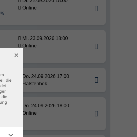
Di. 22.09.2026 18:00
Online
ung
Mi. 23.09.2026 18:00
Online
×
rs
Do. 24.09.2026 17:00
(KI)
ei, die
Halstenbek
ndet
ger
 die
dung
Do. 24.09.2026 18:00
Online
nellen