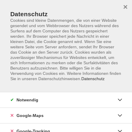
×
Datenschutz
Cookies sind kleine Datenmengen, die von einer Website
gesendet und vom Webbrowser des Nutzers während des
Surfens auf dem Computer des Nutzers gespeichert
werden. Ihr Browser speichert jede Nachricht in einer
Skip to main content
kleinen Datei, die Cookie genannt wird. Wenn Sie eine
weitere Seite vom Server anfordern, sendet Ihr Browser
das Cookie an den Server zurück. Cookies wurden als
Der Kurs konnte nicht gefunden werden.
zuverlässiger Mechanismus für Websites entwickelt, um
sich Informationen zu merken oder die Surfaktivitäten des
Benutzers aufzuzeichnen. Bitte willigen Sie in die
Verwendung von Cookies ein. Weitere Informationen finden
AGB
Sie in unseren Datenschutzhinweisen.
Datenschutz
Impressum
Widerrufsbelehrung
Notwendig
Datenschutzerklärung
Widerruf
Google-Maps
Google-Tracking