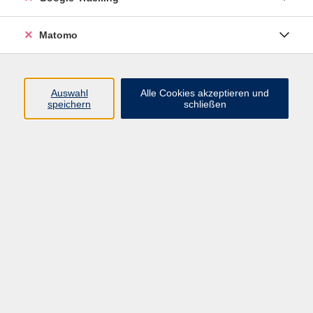
Programm
Matomo
Nachhaltigkeit, Gesellschaft, Politik
Beruf und Digitales
Auswahl
Alle Cookies akzeptieren und
Sprachen
speichern
schließen
Deutsch & Integration
Gesundheit, Fitness und Ernährung
Kultur und Gestalten
Junge VHS
Online-Kurse
Rechtliches
AGB