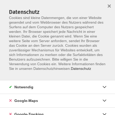
×
Datenschutz
Cookies sind kleine Datenmengen, die von einer Website
gesendet und vom Webbrowser des Nutzers während des
Surfens auf dem Computer des Nutzers gespeichert
werden. Ihr Browser speichert jede Nachricht in einer
Skip to main content
kleinen Datei, die Cookie genannt wird. Wenn Sie eine
weitere Seite vom Server anfordern, sendet Ihr Browser
das Cookie an den Server zurück. Cookies wurden als
Der Kurs konnte nicht gefunden werden.
zuverlässiger Mechanismus für Websites entwickelt, um
sich Informationen zu merken oder die Surfaktivitäten des
Benutzers aufzuzeichnen. Bitte willigen Sie in die
Verwendung von Cookies ein. Weitere Informationen finden
AGB
Sie in unseren Datenschutzhinweisen.
Datenschutz
Impressum
Widerrufsbelehrung
Notwendig
Datenschutzerklärung
Widerruf
Google-Maps
Google-Tracking