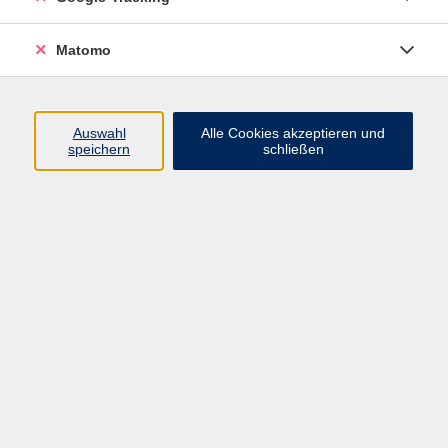
Programm
Matomo
Nachhaltigkeit, Gesellschaft, Politik
Beruf und Digitales
Auswahl
Alle Cookies akzeptieren und
Sprachen
speichern
schließen
Deutsch & Integration
Gesundheit, Fitness und Ernährung
Kultur und Gestalten
Junge VHS
Online-Kurse
Rechtliches
AGB