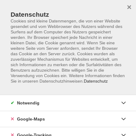
×
Datenschutz
Cookies sind kleine Datenmengen, die von einer Website
gesendet und vom Webbrowser des Nutzers während des
Surfens auf dem Computer des Nutzers gespeichert
werden. Ihr Browser speichert jede Nachricht in einer
Skip to main content
kleinen Datei, die Cookie genannt wird. Wenn Sie eine
weitere Seite vom Server anfordern, sendet Ihr Browser
das Cookie an den Server zurück. Cookies wurden als
Der Kurs konnte nicht gefunden werden.
zuverlässiger Mechanismus für Websites entwickelt, um
sich Informationen zu merken oder die Surfaktivitäten des
Benutzers aufzuzeichnen. Bitte willigen Sie in die
Verwendung von Cookies ein. Weitere Informationen finden
AGB
Sie in unseren Datenschutzhinweisen.
Datenschutz
Impressum
Widerrufsbelehrung
Notwendig
Datenschutzerklärung
Widerruf
Google-Maps
Google-Tracking