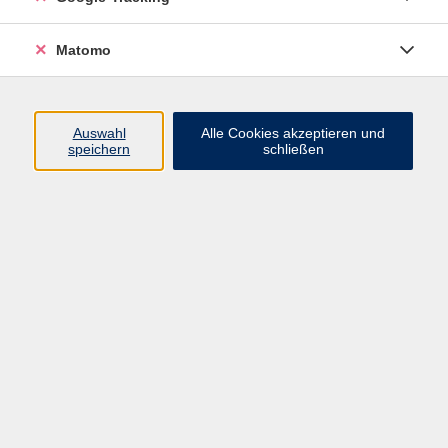
Programm
Matomo
Nachhaltigkeit, Gesellschaft, Politik
Beruf und Digitales
Auswahl
Alle Cookies akzeptieren und
Sprachen
speichern
schließen
Deutsch & Integration
Gesundheit, Fitness und Ernährung
Kultur und Gestalten
Junge VHS
Online-Kurse
Rechtliches
AGB