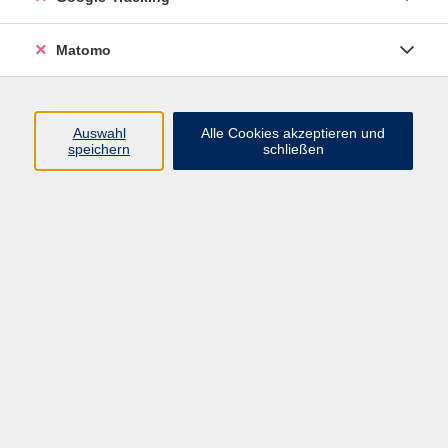
Halstenbek
Matomo
Auswahl
Alle Cookies akzeptieren und
zurück zur Übersicht
speichern
schließen
AGB
Impressum
Widerrufsbelehrung
Datenschutzerklärung
Widerruf
Programm