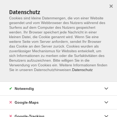
×
Datenschutz
Cookies sind kleine Datenmengen, die von einer Website
gesendet und vom Webbrowser des Nutzers während des
Surfens auf dem Computer des Nutzers gespeichert
werden. Ihr Browser speichert jede Nachricht in einer
Skip to main content
You are here:
Über uns
Kursleiter*innen
kleinen Datei, die Cookie genannt wird. Wenn Sie eine
weitere Seite vom Server anfordern, sendet Ihr Browser
das Cookie an den Server zurück. Cookies wurden als
zuverlässiger Mechanismus für Websites entwickelt, um
Lüdke, Andreas
sich Informationen zu merken oder die Surfaktivitäten des
Benutzers aufzuzeichnen. Bitte willigen Sie in die
Dipl. Jur. Andreas Lüdke ist
Verwendung von Cookies ein. Weitere Informationen finden
Geschäftsführer des Verein für
Sie in unseren Datenschutzhinweisen.
Datenschutz
Betreuung und Selbstbestimmung
im Kreis Pinneberg e.V.
Notwendig
Vorsorgevollmacht, Betreuungsverfügung,
Google-Maps
Patientenverfügung
Mo. 09.11.2026 18:00
Google-Tracking