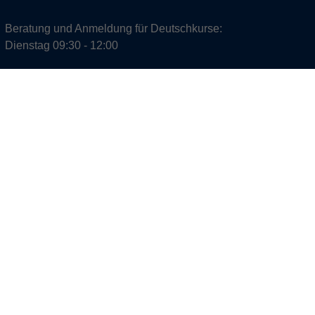
Beratung und Anmeldung für Deutschkurse:
Dienstag 09:30 - 12:00
Wir sind nun-zertifiziert - norddeutsch und
nachhaltig!