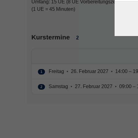
Umfang: 15 UE (8 UE Vorbereitungszeit + 7 UE 
(1 UE = 45 Minuten)
Kurstermine
2
Freitag
•
26. Februar 2027
•
14:00 – 19
1
Samstag
•
27. Februar 2027
•
09:00 – 
2