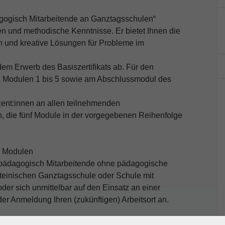
ädagogisch Mitarbeitende an Ganztagsschulen“
n und methodische Kenntnisse. Er bietet Ihnen die
n und kreative Lösungen für Probleme im
dem Erwerb des Basiszertifikats ab. Für den
en Modulen 1 bis 5 sowie am Abschlussmodul des
zent:innen an allen teilnehmenden
, die fünf Module in der vorgegebenen Reihenfolge
n Modulen
 an pädagogisch Mitarbeitende ohne pädagogische
teinischen Ganztagsschule oder Schule mit
oder sich unmittelbar auf den Einsatz an einer
der Anmeldung Ihren (zukünftigen) Arbeitsort an.