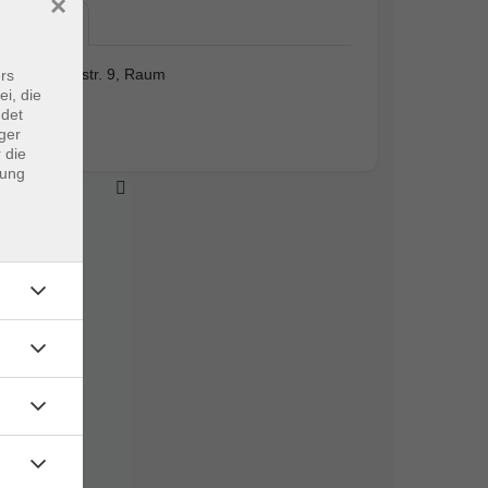
×
vhs,…
vhs, Schulstr. 9, Raum
rs
ei, die
Schulstr. 9
ndet
Raum G
ger
 die
dung