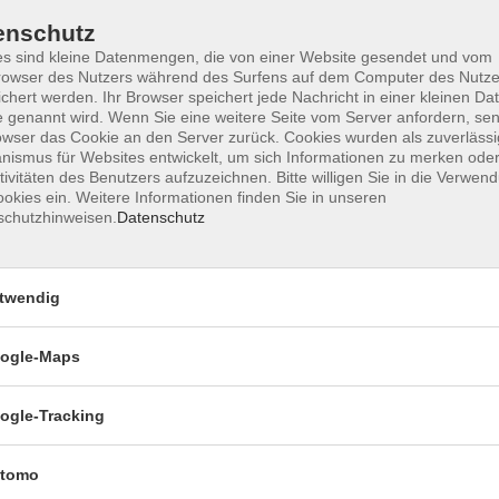
chiedliche Personengruppen zusammenwirken:
enschutz
e, Schulsozialarbeiter:innen, pädagogisch
s sind kleine Datenmengen, die von einer Website gesendet und vom
owser des Nutzers während des Surfens auf dem Computer des Nutze
leitung u.v.m. All diese verschiedenen Gruppen
chert werden. Ihr Browser speichert jede Nachricht in einer kleinen Dat
e als Mitarbeitende im Ganztag.
 genannt wird. Wenn Sie eine weitere Seite vom Server anfordern, se
ule ist und welche Ziele sie verfolgt. Sie setzen
owser das Cookie an den Server zurück. Cookies wurden als zuverlässi
ismus für Websites entwickelt, um sich Informationen zu merken oder
en der Beteiligten auseinander und erhalten die
tivitäten des Benutzers aufzuzeichnen. Bitte willigen Sie in die Verwen
eren und sich zu positionieren. Sie beleuchten die
okies ein. Weitere Informationen finden Sie in unseren
nd reflektieren ihre verschiedenen Lebenswelten.
schutzhinweisen.
Datenschutz
ten)
twendig
len können Sie den Basiskurs mit einem Zertifikat
s beinhaltet eine kurze Präsentation und ein
ogle-Maps
ur „Ganztägig lernen“ mindestens dreimal im Jahr
ogle-Tracking
 durchgeführt. Die Anmeldung erfolgt direkt bei der
tomo
sh.de/veranstaltungen