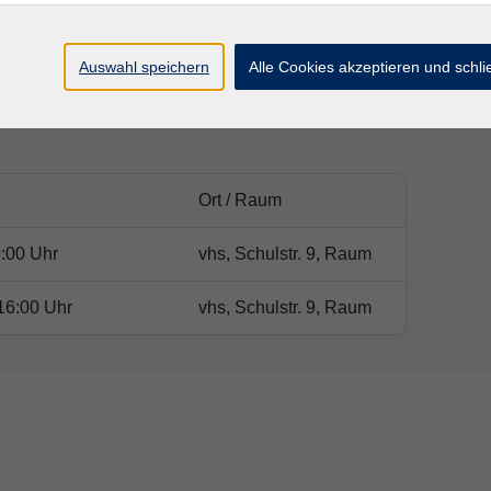
Präsentation und Reflexionsgespräch)
Auswahl speichern
Alle Cookies akzeptieren und schl
Ort / Raum
:00 Uhr
vhs, Schulstr. 9, Raum
16:00 Uhr
vhs, Schulstr. 9, Raum