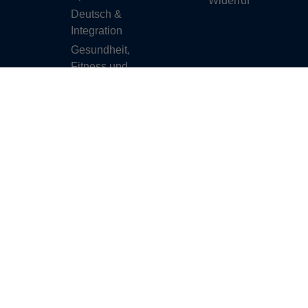
Widerruf
Deutsch &
Integration
Gesundheit,
Fitness und
Ernährung
Kultur und
Gestalten
Junge VHS
Online-Kurse