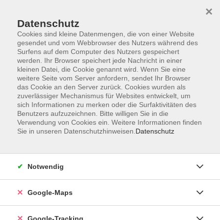
×
Datenschutz
Cookies sind kleine Datenmengen, die von einer Website
gesendet und vom Webbrowser des Nutzers während des
Surfens auf dem Computer des Nutzers gespeichert
werden. Ihr Browser speichert jede Nachricht in einer
Skip to main content
kleinen Datei, die Cookie genannt wird. Wenn Sie eine
weitere Seite vom Server anfordern, sendet Ihr Browser
das Cookie an den Server zurück. Cookies wurden als
Sie sind hier:
Beruf und Digitales
zuverlässiger Mechanismus für Websites entwickelt, um
sich Informationen zu merken oder die Surfaktivitäten des
Benutzers aufzuzeichnen. Bitte willigen Sie in die
Verwendung von Cookies ein. Weitere Informationen finden
Qualifizierung pädagogischer
Sie in unseren Datenschutzhinweisen.
Datenschutz
Mitarbeiter*innen an Ganztagsschulen
Modul 9: Partizipation: mitdenken, mitreden,
mitgestalten
Notwendig
Achtung: Neue Kurszeit: Freitag 14:00 - 19:00 Uhr und
Samstag 09:00 - 16:00 Uhr
Google-Maps
Aufbau-Zertifikatskurs
Google-Tracking