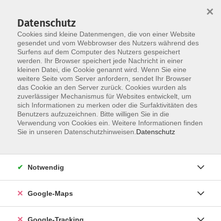
×
Datenschutz
Cookies sind kleine Datenmengen, die von einer Website
gesendet und vom Webbrowser des Nutzers während des
Surfens auf dem Computer des Nutzers gespeichert
werden. Ihr Browser speichert jede Nachricht in einer
Skip to main content
kleinen Datei, die Cookie genannt wird. Wenn Sie eine
weitere Seite vom Server anfordern, sendet Ihr Browser
das Cookie an den Server zurück. Cookies wurden als
Sie sind hier:
Beruf und Digitales
zuverlässiger Mechanismus für Websites entwickelt, um
sich Informationen zu merken oder die Surfaktivitäten des
Qualifizierung in KiTa und Schule
Benutzers aufzuzeichnen. Bitte willigen Sie in die
Verwendung von Cookies ein. Weitere Informationen finden
Sie in unseren Datenschutzhinweisen.
Datenschutz
Qualifizierung pädagogischer
Mitarbeiter*innen an Ganztagsschulen
Modul 8: Qualität im Ganztag gemeinsam
gestalten
Notwendig
Aufbau-Zertifikatskurs
Google-Maps
Der Aufbau-Zertifikatskurs vertieft die im Basiskurs
erworbenen Kenntnisse und erweitert die
Google-Tracking