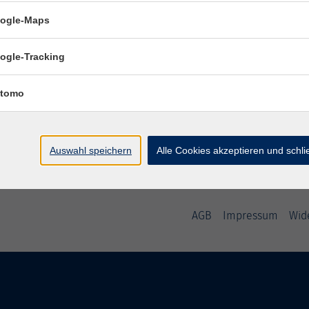
ogle-Maps
Let's Talk!
ogle-Tracking
English Conversation for Everyday Life
tomo
Auswahl speichern
Alle Cookies akzeptieren und schl
AGB
Impressum
Wid