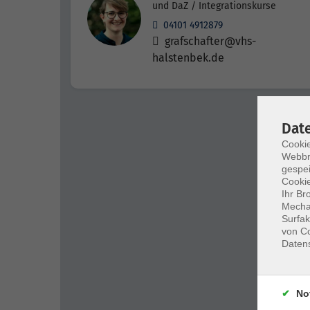
und DaZ / Integrationskurse
04101 4912879
grafschafter@vhs-
halstenbek.de
Dat
Cookie
Webbr
gespei
Cookie
Ihr Br
Mechan
Surfak
von Co
Daten
No