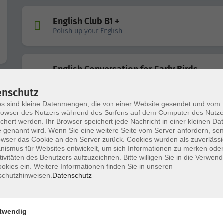
English Club B1 +
Polish up your English
English Conversation for Early Birds
Communicate Effectively
enschutz
s sind kleine Datenmengen, die von einer Website gesendet und vom
owser des Nutzers während des Surfens auf dem Computer des Nutze
English B1/B2
chert werden. Ihr Browser speichert jede Nachricht in einer kleinen Dat
Boost your English Communication Skills
 genannt wird. Wenn Sie eine weitere Seite vom Server anfordern, se
owser das Cookie an den Server zurück. Cookies wurden als zuverlässi
ismus für Websites entwickelt, um sich Informationen zu merken oder
tivitäten des Benutzers aufzuzeichnen. Bitte willigen Sie in die Verwen
General English course B1- B2
okies ein. Weitere Informationen finden Sie in unseren
Improve your skills
schutzhinweisen.
Datenschutz
twendig
English in the Morning - B1
Brush up your knowledge