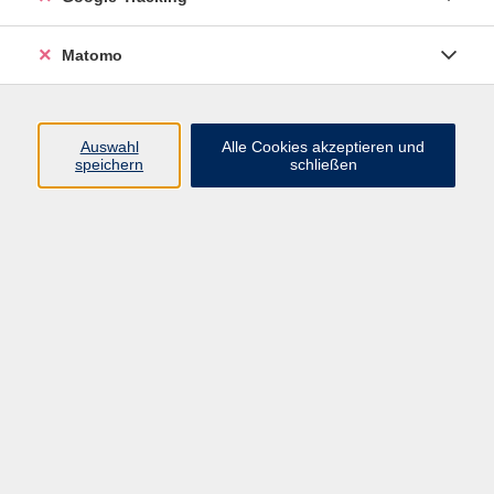
Kursplanung & Öffentlichkeitsarbeit
04101 4912877
Matomo
kinne@vhs-halstenbek.de
Auswahl
Alle Cookies akzeptieren und
Ergebnisse filtern
speichern
schließen
Frankreich vor den Präsidentschaftswahlen
Do. 17.09.2026 19:30
Online
Kunst im Ohr – Ein Livestream für alle Sinne
3
Mi. 23.09.2026 19:30
Online