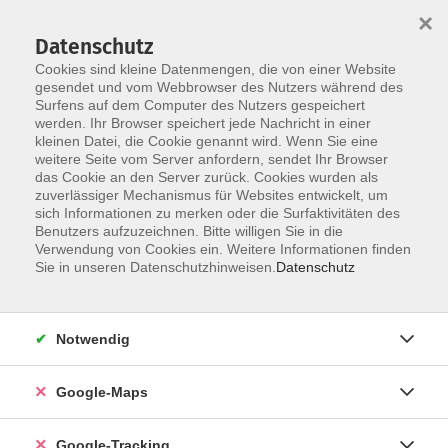
×
Datenschutz
Cookies sind kleine Datenmengen, die von einer Website
gesendet und vom Webbrowser des Nutzers während des
Surfens auf dem Computer des Nutzers gespeichert
werden. Ihr Browser speichert jede Nachricht in einer
Skip to main content
kleinen Datei, die Cookie genannt wird. Wenn Sie eine
weitere Seite vom Server anfordern, sendet Ihr Browser
das Cookie an den Server zurück. Cookies wurden als
zuverlässiger Mechanismus für Websites entwickelt, um
sich Informationen zu merken oder die Surfaktivitäten des
vhs.wissen live
Benutzers aufzuzeichnen. Bitte willigen Sie in die
Verwendung von Cookies ein. Weitere Informationen finden
Sie in unseren Datenschutzhinweisen.
Datenschutz
Notwendig
24 Kurse
Google-Maps
zurück zu Nachhaltigkeit, Gesellschaft, Politik
Katrin Kinne
Google-Tracking