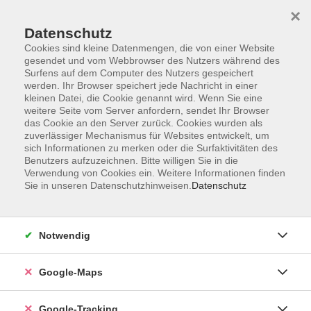
×
Datenschutz
Cookies sind kleine Datenmengen, die von einer Website
gesendet und vom Webbrowser des Nutzers während des
Surfens auf dem Computer des Nutzers gespeichert
werden. Ihr Browser speichert jede Nachricht in einer
Skip to main content
kleinen Datei, die Cookie genannt wird. Wenn Sie eine
weitere Seite vom Server anfordern, sendet Ihr Browser
das Cookie an den Server zurück. Cookies wurden als
zuverlässiger Mechanismus für Websites entwickelt, um
Gesundheit, Fitness und
sich Informationen zu merken oder die Surfaktivitäten des
Benutzers aufzuzeichnen. Bitte willigen Sie in die
Ernährung
Verwendung von Cookies ein. Weitere Informationen finden
Sie in unseren Datenschutzhinweisen.
Datenschutz
Notwendig
110 Kurse
Google-Maps
Kurse nach Themen
Gesundheitsforum
11
Google-Tracking